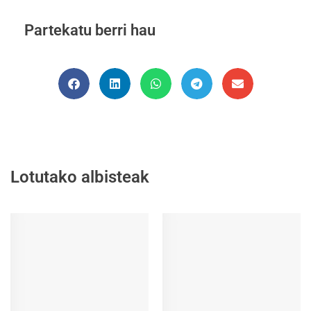
Partekatu berri hau
Lotutako albisteak