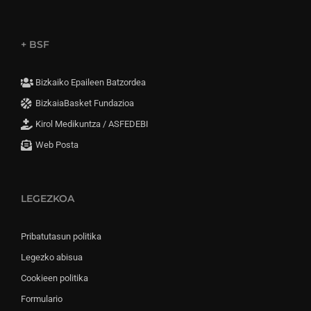
+ BSF
Bizkaiko Epaileen Batzordea
BizkaiaBasket Fundazioa
Kirol Medikuntza / ASFEDEBI
Web Posta
LEGEZKOA
Pribatutasun politika
Legezko abisua
Cookieen politika
Formulario