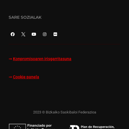
SARE SOZIALAK
⇒
Konpromisoaren irisgarritasuna
⇒
Cookie panela
2023 © Bizkaiko Saskibaloi Federazioa