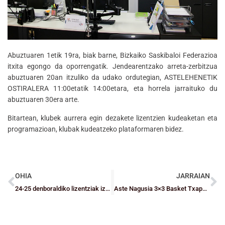
Abuztuaren 1etik 19ra, biak barne, Bizkaiko Saskibaloi Federazioa
itxita egongo da oporrengatik. Jendearentzako arreta-zerbitzua
abuztuaren 20an itzuliko da udako ordutegian, ASTELEHENETIK
OSTIRALERA 11:00etatik 14:00etara, eta horrela jarraituko du
abuztuaren 30era arte.
Bitartean, klubek aurrera egin dezakete lizentzien kudeaketan eta
programazioan, klubak kudeatzeko plataformaren bidez.
OHIA
JARRAIAN
24-25 denboraldiko lizentziak izapidetzea
Aste Nagusia 3×3 Basket Txapelketa – Ordutegiak