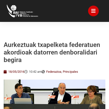
Aurkeztuak txapelketa federatuen
akordioak datorren denboralidari
begira
18/05/2016
10:42 am
Federazioa
,
Principales