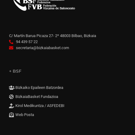
C/ Martín Barua Picaza 27- 2º 48003 Bilbao, Bizkaia
94 439 57 22
secretaria@bizkaiabasket.com
+ BSF
Bizkaiko Epaileen Batzordea
BizkaiaBasket Fundazioa
Kirol Medikuntza / ASFEDEBI
Web Posta