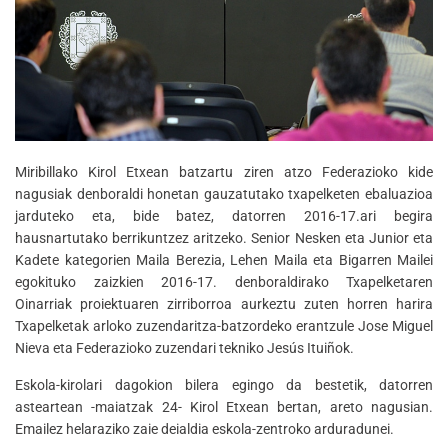
Miribillako Kirol Etxean batzartu ziren atzo Federazioko kide
nagusiak denboraldi honetan gauzatutako txapelketen ebaluazioa
jarduteko eta, bide batez, datorren 2016-17.ari begira
hausnartutako berrikuntzez aritzeko. Senior Nesken eta Junior eta
Kadete kategorien Maila Berezia, Lehen Maila eta Bigarren Mailei
egokituko zaizkien 2016-17. denboraldirako Txapelketaren
Oinarriak proiektuaren zirriborroa aurkeztu zuten horren harira
Txapelketak arloko zuzendaritza-batzordeko erantzule Jose Miguel
Nieva eta Federazioko zuzendari tekniko Jesús Ituiñok.
Eskola-kirolari dagokion bilera egingo da bestetik, datorren
asteartean -maiatzak 24- Kirol Etxean bertan, areto nagusian.
Emailez helaraziko zaie deialdia eskola-zentroko arduradunei.