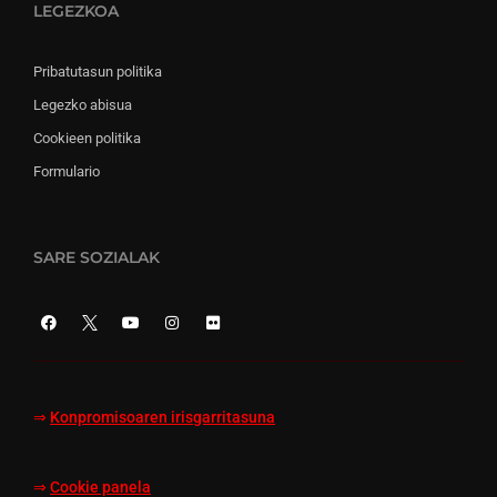
LEGEZKOA
Pribatutasun politika
Legezko abisua
Cookieen politika
Formulario
SARE SOZIALAK
⇒
Konpromisoaren irisgarritasuna
⇒
Cookie panela