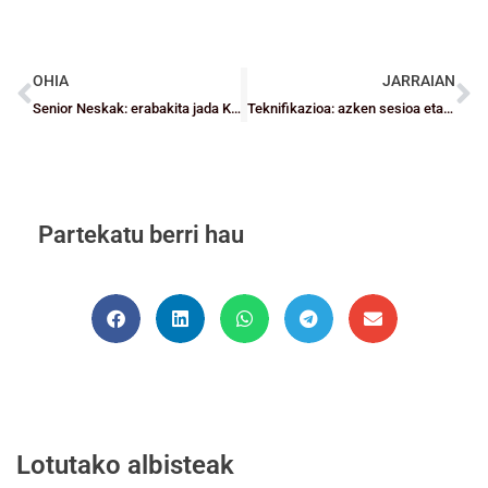
OHIA
JARRAIAN
Senior Neskak: erabakita jada Kopako finalaurreko eta partaideak
Teknifikazioa: azken sesioa eta topaketa 2005eko neska-mutilentzat
Partekatu berri hau
Lotutako albisteak