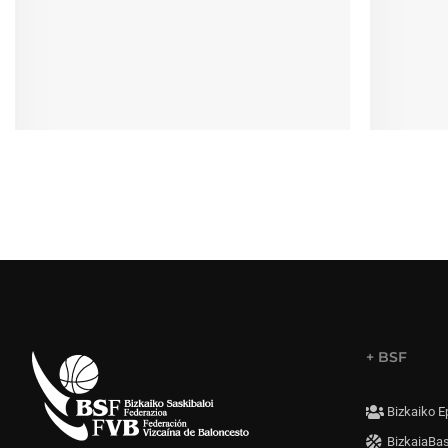
+ BSF
Bizkaiko E
BizkaiaBa