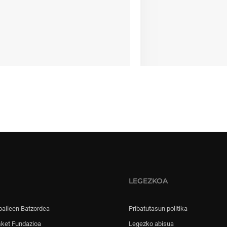
LEGEZKOA
paileen Batzordea
Pribatutasun politika
sket Fundazioa
Legezko abisua