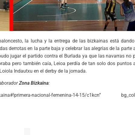
aloncesto, la lucha y la entrega de las bizkainas está dand
 derrotas en la parte baja y celebrar las alegrías de la parte 
udo jugar el partido contra el Burlada ya que las navarras no p
aba pero también caía, Leioa perdía de tan solo dos puntos ant
Loiola Indautxu en el derby de la jornada.
laborador
Zona Bizkaina
:
kaina#!primera-nacional-femenina-14-15/c1kcn” bg_colo