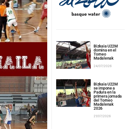
Bizkaia U22M
domina en el
Torneo
Madalenak
24/07/2026
Bizkaia U22M
se impone a
Padura en la
primera jornada
del Torneo
Madalenak
2026
21/07/2026