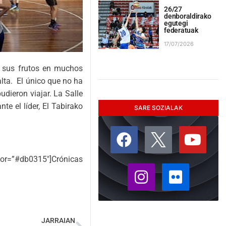
26/27
denboraldirako
egutegi
federatuak
17/07/2026
o sus frutos en muchos
alta. El único que no ha
udieron viajar. La Salle
e el líder, El Tabirako
SARE SOZIALAK
r=”#db0315″]Crónicas
JARRAIAN