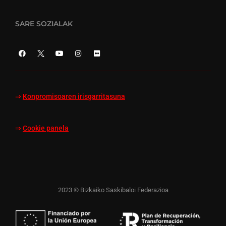
SARE SOZIALAK
⇒
Konpromisoaren irisgarritasuna
⇒
Cookie panela
2023 © Bizkaiko Saskibaloi Federazioa