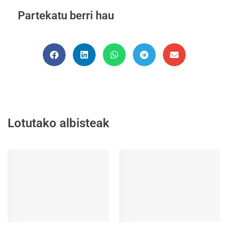
Partekatu berri hau
Lotutako albisteak