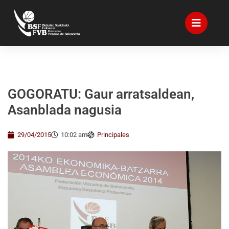
GOGORATU: Gaur arratsaldean,
Asanblada nagusia
29/04/2015
10:02 am
Principales