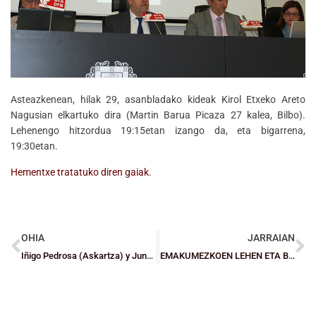
Asteazkenean, hilak 29, asanbladako kideak Kirol Etxeko Areto
Nagusian elkartuko dira (Martin Barua Picaza 27 kalea, Bilbo).
Lehenengo hitzordua 19:15etan izango da, eta bigarrena,
19:30etan.
Hementxe tratatuko diren gaiak.
OHIA
JARRAIAN
Iñigo Pedrosa (Askartza) y June Zubiaga (Gernika), en las convocatorias de la U13
EMAKUMEZKOEN LEHEN ETA BIGARREN MAILA: Tabirako eta Leioa, igoera helburu