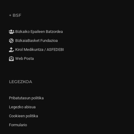
+ BSF
Bizkaiko Epaileen Batzordea
BizkaiaBasket Fundazioa
Kirol Medikuntza / ASFEDEBI
Web Posta
LEGEZKOA
Pribatutasun politika
Legezko abisua
Cookieen politika
Formulario