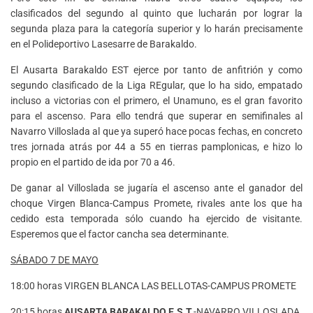
clasificados del segundo al quinto que lucharán por lograr la
segunda plaza para la categoría superior y lo harán precisamente
en el Polideportivo Lasesarre de Barakaldo.
El Ausarta Barakaldo EST ejerce por tanto de anfitrión y como
segundo clasificado de la Liga REgular, que lo ha sido, empatado
incluso a victorias con el primero, el Unamuno, es el gran favorito
para el ascenso. Para ello tendrá que superar en semifinales al
Navarro Villoslada al que ya superó hace pocas fechas, en concreto
tres jornada atrás por 44 a 55 en tierras pamplonicas, e hizo lo
propio en el partido de ida por 70 a 46.
De ganar al Villoslada se jugaría el ascenso ante el ganador del
choque Virgen Blanca-Campus Promete, rivales ante los que ha
cedido esta temporada sólo cuando ha ejercido de visitante.
Esperemos que el factor cancha sea determinante.
SÁBADO 7 DE MAYO
18:00 horas VIRGEN BLANCA LAS BELLOTAS-CAMPUS PROMETE
20:15 horas
AUSARTA BARAKALDO E.S.T.
-NAVARRO VILLOSLADA