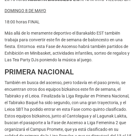
DOMINGO 8 DE MAYO
18:00 horas FINAL
Más allá de lo meramente deportivo el Barakaldo EST también
trabaja para convertir este fin de semana de baloncesto en una
fiesta. Entornoa esta Fase de Ascenso habrá también partidos de
Exhibición en Minibasket, actividades infantiles, sorteo de regalos y
Las Tea Party DJs poniendo la música al juego.
PRIMERA NACIONAL
También en busca del ascenso, pero todavía en el paso previo, se
encuentran otros dos equipos bizkainos este fin de semana, el
Tabirako y el Leioa. Finalizada la Liga Regular en Primera Nacional,
el Tabirako Baqué ha sido segundo, con una gran trayectoria, y el
Leioa SBT ha podido entrar en esta Fase como quinto clasificado.
Estos equipos bizkainos, junto al Cantolagua y al Lagunak Lakita,
buscan el pasaporte a la Fase de Ascenso a Liga Femenina 2 que
organizará el Campus Promete, que ya está clasificado en su
calidad de primero de la Liga Regular, y que se disputará del 13 al 15