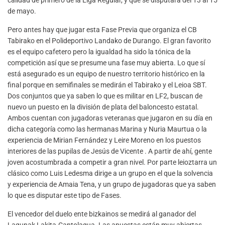
de mayo.
Pero antes hay que jugar esta Fase Previa que organiza el CB
Tabirako en el Polideportivo Landako de Durango. El gran favorito
es el equipo cafetero pero la igualdad ha sido la tónica de la
competición así que se presume una fase muy abierta. Lo que sí
está asegurado es un equipo de nuestro territorio histórico en la
final porque en semifinales se medirán el Tabirako y el Leioa SBT.
Dos conjuntos que ya saben lo que es militar en LF2, buscan de
nuevo un puesto en la división de plata del baloncesto estatal.
Ambos cuentan con jugadoras veteranas que jugaron en su día en
dicha categoría como las hermanas Marina y Nuria Maurtua o la
experiencia de Mirian Fernández y Leire Moreno en los puestos
interiores de las pupilas de Jesús de Vicente . A partir de ahí, gente
joven acostumbrada a competir a gran nivel. Por parte leioztarra un
clásico como Luis Ledesma dirige a un grupo en el que la solvencia
y experiencia de Amaia Tena, y un grupo de jugadoras que ya saben
lo que es disputar este tipo de Fases.
El vencedor del duelo ente bizkainos se medirá al ganador del
Lagunak Lakita-Cantolagua. Las apuestas están muy abiertas.