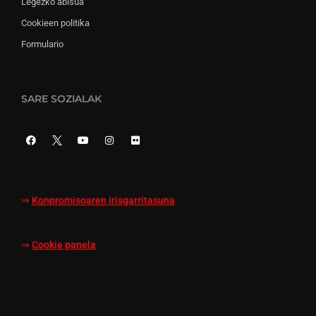
Legezko abisua
Cookieen politika
Formulario
SARE SOZIALAK
⇒
Konpromisoaren irisgarritasuna
⇒
Cookie panela