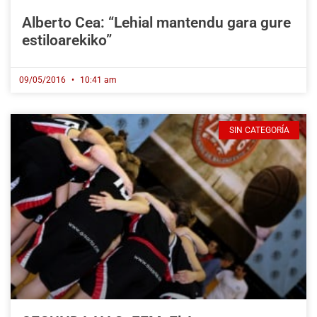
Alberto Cea: “Lehial mantendu gara gure
estiloarekiko”
09/05/2016
10:41 am
SIN CATEGORÍA