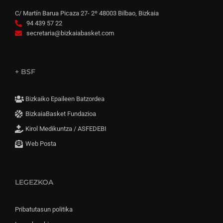
C/ Martín Barua Picaza 27- 2º 48003 Bilbao, Bizkaia
94 439 57 22
secretaria@bizkaiabasket.com
+ BSF
Bizkaiko Epaileen Batzordea
BizkaiaBasket Fundazioa
Kirol Medikuntza / ASFEDEBI
Web Posta
LEGEZKOA
Pribatutasun politika