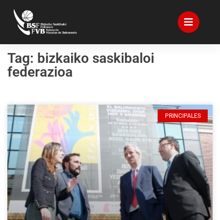
Tag: bizkaiko saskibaloi
federazioa
PRINCIPALES