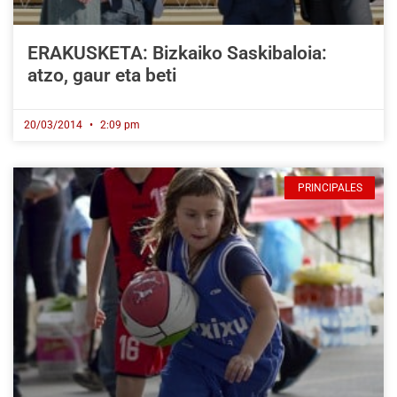
ERAKUSKETA: Bizkaiko Saskibaloia:
atzo, gaur eta beti
20/03/2014
2:09 pm
PRINCIPALES