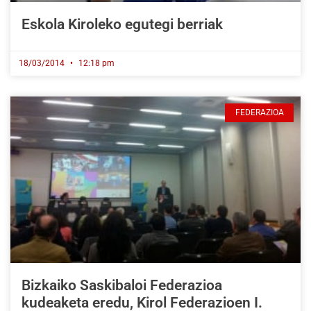
Eskola Kiroleko egutegi berriak
18/03/2014
12:18 pm
FEDERAZIOA
Bizkaiko Saskibaloi Federazioa
kudeaketa eredu, Kirol Federazioen I.