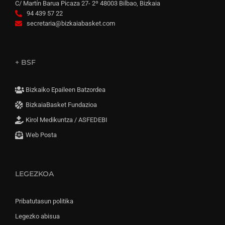
C/ Martín Barua Picaza 27- 2º 48003 Bilbao, Bizkaia
94 439 57 22
secretaria@bizkaiabasket.com
+ BSF
Bizkaiko Epaileen Batzordea
BizkaiaBasket Fundazioa
Kirol Medikuntza / ASFEDEBI
Web Posta
LEGEZKOA
Pribatutasun politika
Legezko abisua