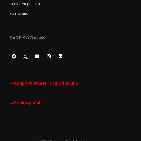
Cookieen politika
Formulario
SARE SOZIALAK
⇒
Konpromisoaren irisgarritasuna
⇒
Cookie panela