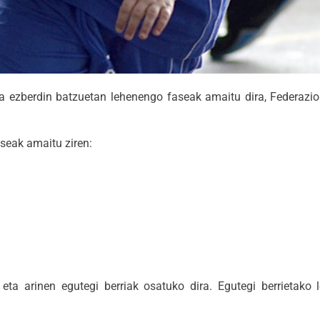
a ezberdin batzuetan lehenengo faseak amaitu dira, Federazioa
seak amaitu ziren:
 eta arinen egutegi berriak osatuko dira. Egutegi berrietako 