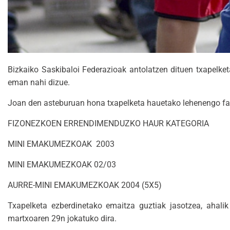
Bizkaiko Saskibaloi Federazioak antolatzen dituen txapelket
eman nahi dizue.
Joan den asteburuan hona txapelketa hauetako lehenengo fa
FIZONEZKOEN ERRENDIMENDUZKO HAUR KATEGORIA
MINI EMAKUMEZKOAK 2003
MINI EMAKUMEZKOAK 02/03
AURRE-MINI EMAKUMEZKOAK 2004 (5X5)
Txapelketa ezberdinetako emaitza guztiak jasotzea, ahalik
martxoaren 29n jokatuko dira.