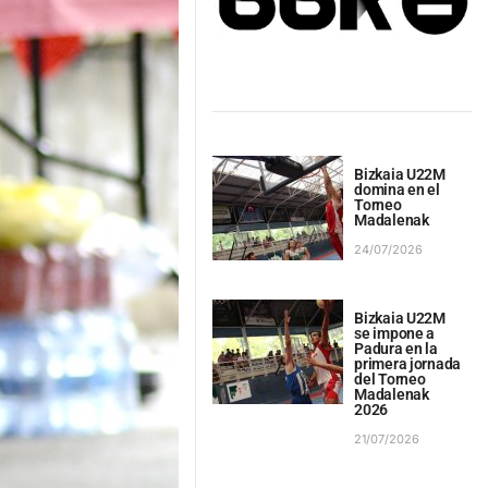
Bizkaia U22M
domina en el
Torneo
Madalenak
24/07/2026
Bizkaia U22M
se impone a
Padura en la
primera jornada
del Torneo
Madalenak
2026
21/07/2026