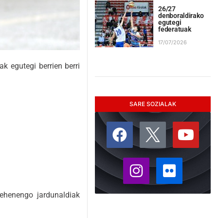
26/27
denboraldirako
egutegi
federatuak
17/07/2026
k egutegi berrien berri
SARE SOZIALAK
lehenengo jardunaldiak