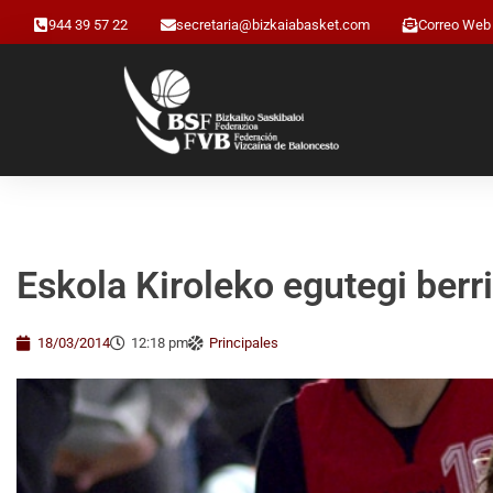
944 39 57 22
secretaria@bizkaiabasket.com
Correo Web
Eskola Kiroleko egutegi berr
18/03/2014
12:18 pm
Principales