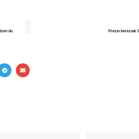
itzen du
Prezio bereziak G