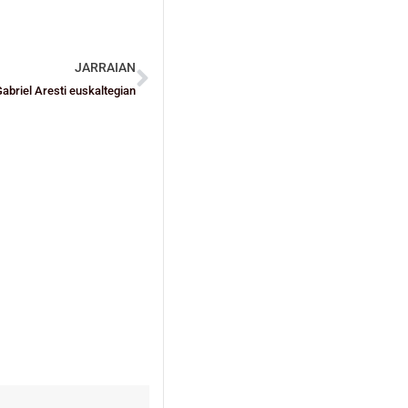
JARRAIAN
abriel Aresti euskaltegian