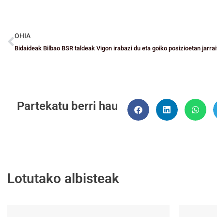
OHIA
Bidaideak Bilbao BSR taldeak Vigon irabazi du eta goiko posizioetan jarra
Partekatu berri hau
Lotutako albisteak