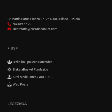
C/ Martín Barua Picaza 27- 2º 48003 Bilbao, Bizkaia
94 439 57 22
secretaria@bizkaiabasket.com
+ BSF
Bizkaiko Epaileen Batzordea
BizkaiaBasket Fundazioa
Kirol Medikuntza / ASFEDEBI
Web Posta
LEGEZKOA