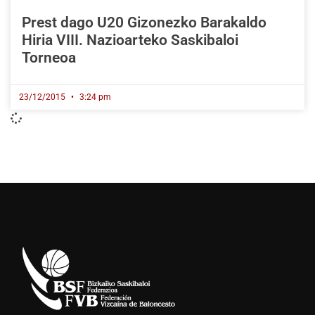
Prest dago U20 Gizonezko Barakaldo
Hiria VIII. Nazioarteko Saskibaloi
Torneoa
23/12/2015
3:24 pm