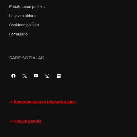
Pribatutasun politika
Legezko abisua
Cookieen politika
Formulario
SARE SOZIALAK
⇒
Konpromisoaren irisgarritasuna
⇒
Cookie panela