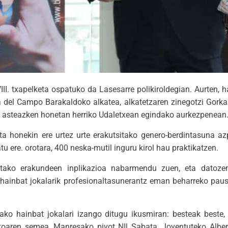
I. txapelketa ospatuko da Lasesarre polikiroldegian. Aurten, 
a del Campo Barakaldoko alkatea, alkatetzaren zinegotzi Gorka
n asteazken honetan herriko Udaletxean egindako aurkezpenean
a honekin ere urtez urte erakutsitako genero-berdintasuna a
tu ere. orotara, 400 neska-mutil inguru kirol hau praktikatzen.
rtutako erakundeen inplikazioa nabarmendu zuen, eta datoze
 hainbat jokalarik profesionaltasunerantz eman beharreko paus
pako hainbat jokalari izango ditugu ikusmiran: besteak beste,
koaren semea, Manresako pivot NIl Sabata, Joventuteko Albe