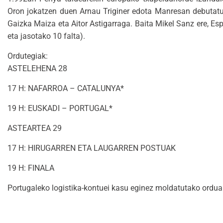
Oron jokatzen duen Arnau Triginer edota Manresan debutatu
Gaizka Maiza eta Aitor Astigarraga. Baita Mikel Sanz ere, Es
eta jasotako 10 falta).
Ordutegiak:
ASTELEHENA 28
17 H: NAFARROA – CATALUNYA*
19 H: EUSKADI – PORTUGAL*
ASTEARTEA 29
17 H: HIRUGARREN ETA LAUGARREN POSTUAK
19 H: FINALA
Portugaleko logistika-kontuei kasu eginez moldatutako ordua