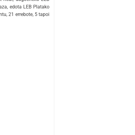
aza, edota LEB Platako
tu, 21 errebote, 5 tapoi