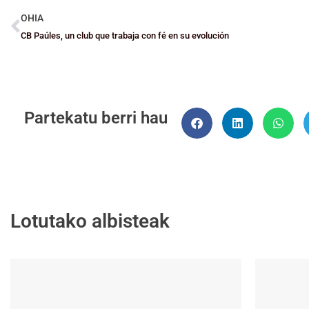
OHIA
CB Paúles, un club que trabaja con fé en su evolución
Partekatu berri hau
Lotutako albisteak