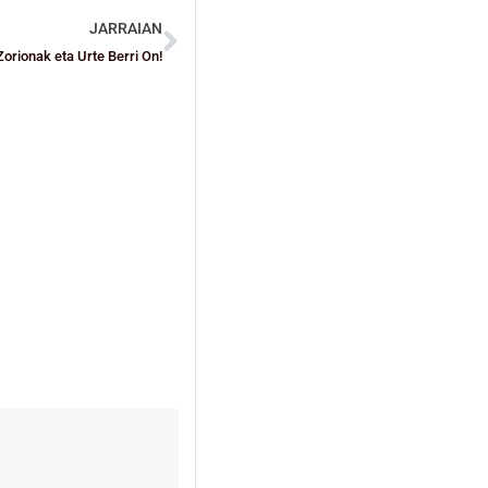
JARRAIAN
Zorionak eta Urte Berri On!