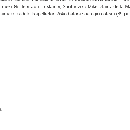
 duen Guillem Jou. Euskadin, Santurtziko Mikel Sainz de la M
painiako kadete txapelketan 76ko balorazioa egin ostean (39 pun
k.