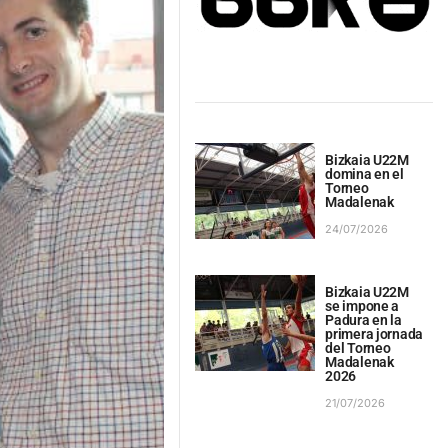
Bizkaia U22M
domina en el
Torneo
Madalenak
24/07/2026
Bizkaia U22M
se impone a
Padura en la
primera jornada
del Torneo
Madalenak
2026
21/07/2026