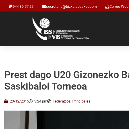
944 39 57 22
secretaria@bizkaiabasket.com
Correo Web
Prest dago U20 Gizonezko Ba
Saskibaloi Torneoa
23/12/2015
3:24 pm
Federazioa
,
Principales