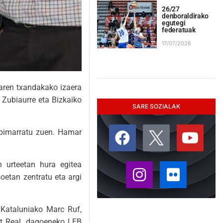
26/27
denboraldirako
egutegi
federatuak
17/07/2026
haren txandakako izaera
 Zubiaurre eta Bizkaiko
SARE SOZIALAK
.
zpimarratu zuen. Hamar
n urteetan hura egitea
oetan zentratu eta argi
 Kataluniako Marc Ruf,
rt Real, dagoeneko LEB