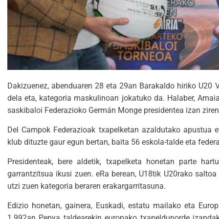
Dakizuenez, abenduaren 28 eta 29an Barakaldo hiriko U20 VII
dela eta, kategoria maskulinoan jokatuko da. Halaber, Amai
saskibaloi Federazioko Germán Monge presidentea izan zire
Del Campok Federazioak txapelketan azaldutako apustua et
klub dituzte gaur egun bertan, baita 56 eskola-talde eta federa
Presidenteak, bere aldetik, txapelketa honetan parte ha
garrantzitsua ikusi zuen. eRa berean, U18tik U20rako saltoa
utzi zuen kategoria beraren erakargarritasuna.
Edizio honetan, gainera, Euskadi, estatu mailako eta Euro
1.992an Penya taldearekin europako txapeldunorde izanda