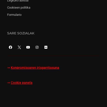
Legezko abisua
Cookieen politika
Formulario
SARE SOZIALAK
⇒
Konpromisoaren irisgarritasuna
⇒
Cookie panela