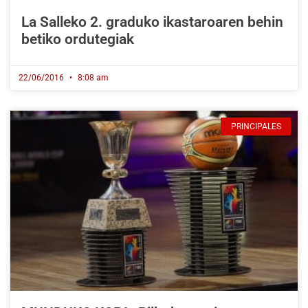
La Salleko 2. graduko ikastaroaren behin
betiko ordutegiak
22/06/2016
8:08 am
PRINCIPALES