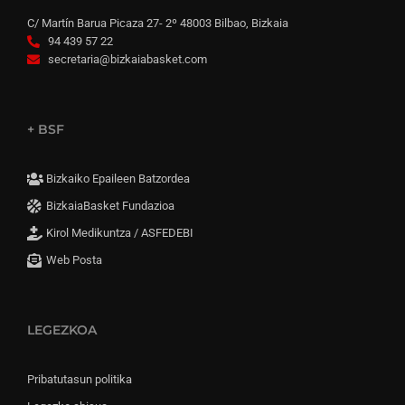
C/ Martín Barua Picaza 27- 2º 48003 Bilbao, Bizkaia
94 439 57 22
secretaria@bizkaiabasket.com
+ BSF
Bizkaiko Epaileen Batzordea
BizkaiaBasket Fundazioa
Kirol Medikuntza / ASFEDEBI
Web Posta
LEGEZKOA
Pribatutasun politika