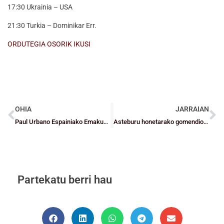
17:30 Ukrainia – USA
21:30 Turkia – Dominikar Err.
ORDUTEGIA OSORIK IKUSI
OHIA
JARRAIAN
Paul Urbano Espainiako Emakumezkoen Junior Txapelketara joango da
Asteburu honetarako gomendiozko agenda
Partekatu berri hau