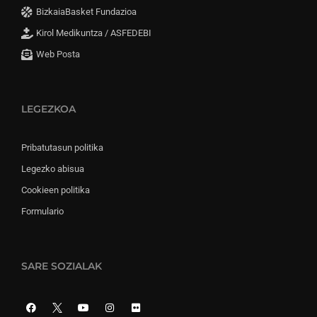
BizkaiaBasket Fundazioa
Kirol Medikuntza / ASFEDEBI
Web Posta
LEGEZKOA
Pribatutasun politika
Legezko abisua
Cookieen politika
Formulario
SARE SOZIALAK