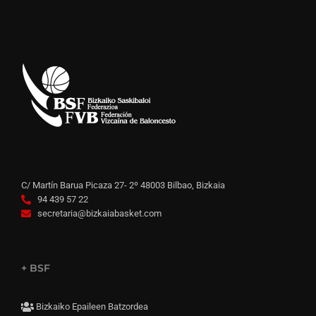
C/ Martín Barua Picaza 27- 2º 48003 Bilbao, Bizkaia
94 439 57 22
secretaria@bizkaiabasket.com
+ BSF
Bizkaiko Epaileen Batzordea