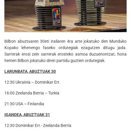
Bilbon abuztuaren 30eti irailaren 4ra arte jokatuko den Munduko
Kopako lehenengo faseko ordutegiak ezagutzen ditugu jada.
Sarrerak erosi zein sarrerak erosteko asmoa duzuenontzat, hona
hemen Bilbon jokatuko diren partidu guztien ordutegiak.
LARUNBATA, ABUZTUAK 30
12:30 Ukrainia – Dominikar Err.
16:00 Zeelanda Berria – Turkia
21:30 USA – Finlandia
IGANDEA, ABUZTUAK 31
12:30 Dominikar Err.- Zeelanda Berria