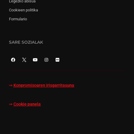
Legezko abisua
Cookieen politika
Formulario
SARE SOZIALAK
⇒
Konpromisoaren irisgarritasuna
⇒
Cookie panela