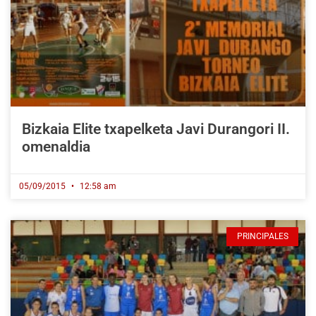
Bizkaia Elite txapelketa Javi Durangori II.
omenaldia
05/09/2015
12:58 am
PRINCIPALES