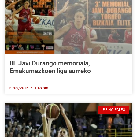
III. Javi Durango memoriala,
Emakumezkoen liga aurreko
19/09/2016
1:48 pm
PRINCIPALES