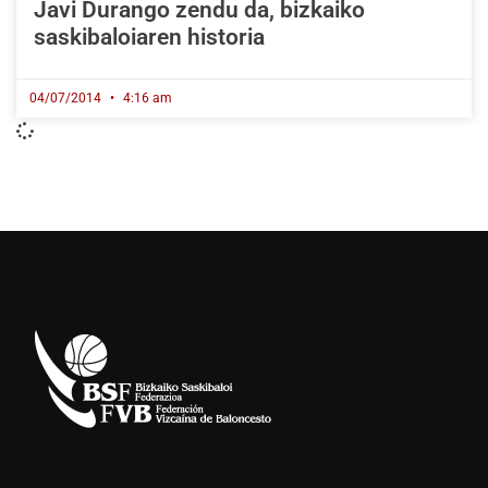
Javi Durango zendu da, bizkaiko
saskibaloiaren historia
04/07/2014
4:16 am