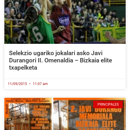
Selekzio ugariko jokalari asko Javi
Durangori II. Omenaldia – Bizkaia elite
txapelketa
11/09/2015
11:07 am
PRINCIPALES