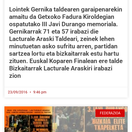
Lointek Gernika taldearen garaipenarekin
amaitu da Getxoko Fadura Kiroldegian
ospatutako III Javi Durango memoriala.
Gernikarrak 71 eta 57 irabazi die
Lacturale Araski Taldeari, zeinek lehen
minutuetan asko sufritu arren, partidan
sartzea lortu eta bizkaitarrak estu hartu
zituen. Euskal Koparen Finalean ere talde
Bizkaitarrak Lacturale Araskiri irabazi
zion
23/09/2016
9:46 pm
FEDERAZIOA