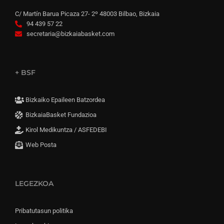
C/ Martín Barua Picaza 27- 2º 48003 Bilbao, Bizkaia
94 439 57 22
secretaria@bizkaiabasket.com
+ BSF
Bizkaiko Epaileen Batzordea
BizkaiaBasket Fundazioa
Kirol Medikuntza / ASFEDEBI
Web Posta
LEGEZKOA
Pribatutasun politika