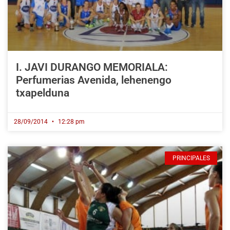
I. JAVI DURANGO MEMORIALA:
Perfumerias Avenida, lehenengo
txapelduna
28/09/2014
12:28 pm
PRINCIPALES