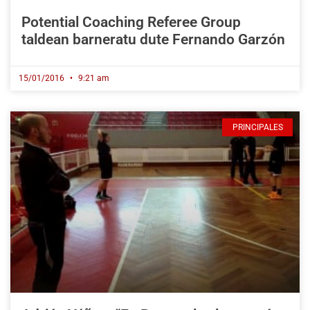
Potential Coaching Referee Group
taldean barneratu dute Fernando Garzón
15/01/2016
9:21 am
PRINCIPALES