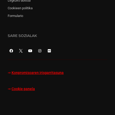
Legezko abisua
Cookieen politika
Formulario
SARE SOZIALAK
⇒
Konpromisoaren irisgarritasuna
⇒
Cookie panela