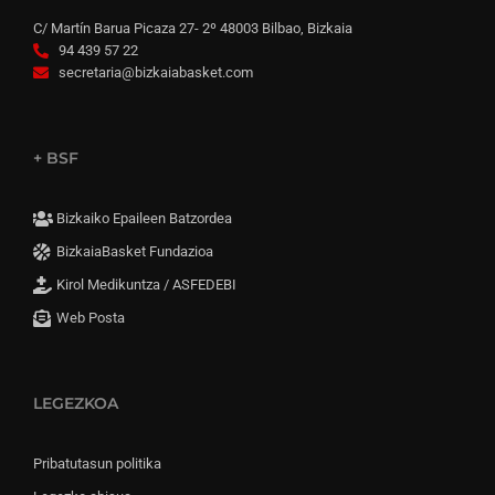
C/ Martín Barua Picaza 27- 2º 48003 Bilbao, Bizkaia
94 439 57 22
secretaria@bizkaiabasket.com
+ BSF
Bizkaiko Epaileen Batzordea
BizkaiaBasket Fundazioa
Kirol Medikuntza / ASFEDEBI
Web Posta
LEGEZKOA
Pribatutasun politika