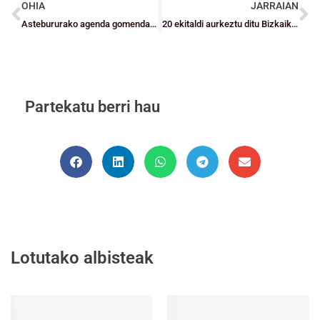
OHIA
JARRAIAN
Astebururako agenda gomendagarria
20 ekitaldi aurkeztu ditu Bizkaiko Saskibaloi Federazioak 75. urteurrena ospatzeko
Partekatu berri hau
Lotutako albisteak