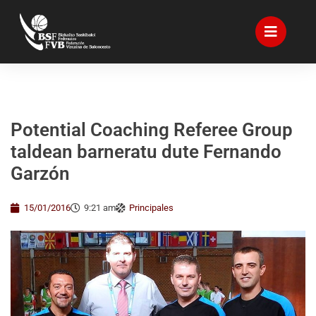
Potential Coaching Referee Group
taldean barneratu dute Fernando
Garzón
15/01/2016
9:21 am
Principales