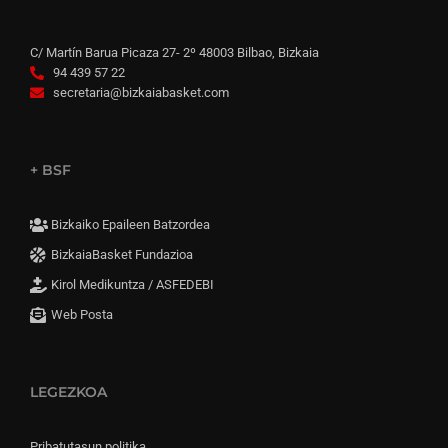
C/ Martín Barua Picaza 27- 2º 48003 Bilbao, Bizkaia
94 439 57 22
secretaria@bizkaiabasket.com
+ BSF
Bizkaiko Epaileen Batzordea
BizkaiaBasket Fundazioa
Kirol Medikuntza / ASFEDEBI
Web Posta
LEGEZKOA
Pribatutasun politika