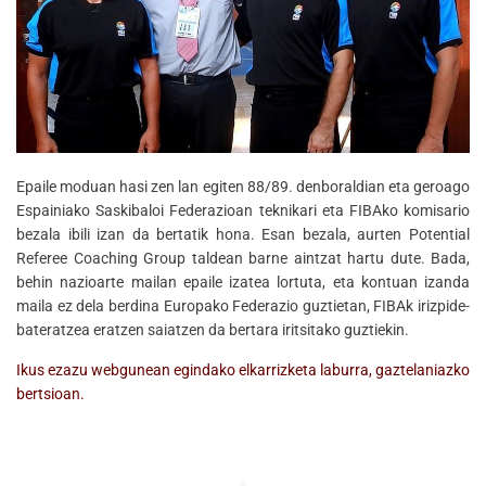
Epaile moduan hasi zen lan egiten 88/89. denboraldian eta geroago
Espainiako Saskibaloi Federazioan teknikari eta FIBAko komisario
bezala ibili izan da bertatik hona. Esan bezala, aurten Potential
Referee Coaching Group taldean barne aintzat hartu dute. Bada,
behin nazioarte mailan epaile izatea lortuta, eta kontuan izanda
maila ez dela berdina Europako Federazio guztietan, FIBAk irizpide-
bateratzea eratzen saiatzen da bertara iritsitako guztiekin.
Ikus ezazu webgunean egindako elkarrizketa laburra, gaztelaniazko
bertsioan.