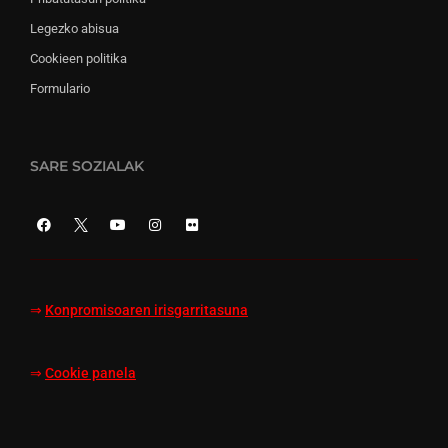
Legezko abisua
Cookieen politika
Formulario
SARE SOZIALAK
⇒
Konpromisoaren irisgarritasuna
⇒
Cookie panela