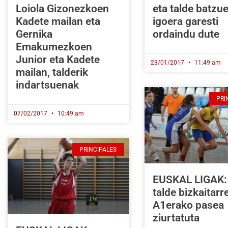
Loiola Gizonezkoen
eta talde batzu
Kadete mailan eta
igoera garesti
Gernika
ordaindu dute
Emakumezkoen
Junior eta Kadete
23/01/2017
11:49 am
mailan, talderik
indartsuenak
PRI
07/02/2017
10:49 am
PRINCIPALES
EUSKAL LIGAK:
talde bizkaitarr
A1erako pasea
ziurtatuta