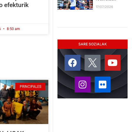
o efekturik
17/07/2026
6
8:50 am
SARE SOZIALAK
PRINCIPALES