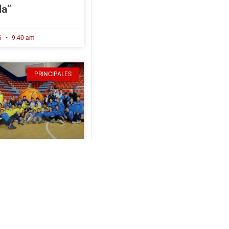
la”
6
9:40 am
PRINCIPALES
ior Mutilak:
no Bizkaiko
ldun,
saski
ldunorde