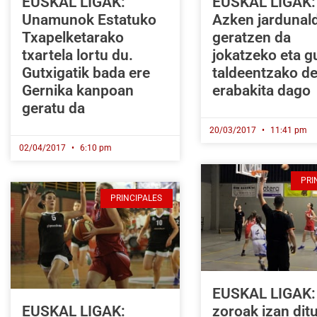
EUSKAL LIGAK:
EUSKAL LIGAK:
Unamunok Estatuko
Azken jardunal
Txapelketarako
geratzen da
txartela lortu du.
jokatzeko eta g
Gutxigatik bada ere
taldeentzako d
Gernika kanpoan
erabakita dago
geratu da
20/03/2017
11:41 pm
02/04/2017
6:10 pm
PRI
PRINCIPALES
EUSKAL LIGAK: 
EUSKAL LIGAK:
zoroak izan dit