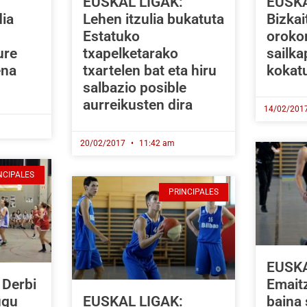
EUSKAL LIGAK:
EUSKA
dia
Lehen itzulia bukatuta
Bizkai
Estatuko
oroko
ure
txapelketarako
sailk
ena
txartelen bat eta hiru
kokat
salbazio posible
aurreikusten dira
14/02/201
20/02/2017
11:42 am
NCIPALES
PRINCIPALES
EUSKA
Derbi
Emaitz
ugu
EUSKAL LIGAK:
baina