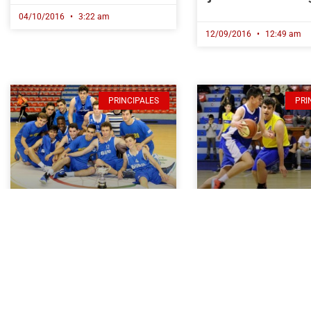
04/10/2016
3:22 am
12/09/2016
12:49 am
PRINCIPALES
PRI
Kadete Mutilak:
FF CAD MASC:
garaipen landua
Unamuno y Tab
Unamunok
ganan y se disp
Tabirakoren kontra
el título en la ú
lortutakoa (52-57)
jornada