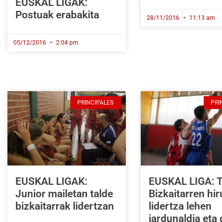
EUSKAL LIGAK:
Postuak erabakita
28/11/2016
11:13 am
05/12/2016
2:04 pm
PRINCIPALES
PRI
EUSKAL LIGAK:
EUSKAL LIGA: T
Junior mailetan talde
Bizkaitarren hir
bizkaitarrak lidertzan
lidertza lehen
jardunaldia eta