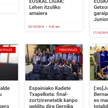
EUSKAL LIGAK:
EUSKA
Lehen itzuliko
Getxo
amaiera
garaip
Junio
25/10/2016
9:42 am
17/10/201
NCIPALES
PRINCIPALES
alde
Espainiako Kadete
[:es]J
u
Txapelketa: final-
Bernad
zortzirenetatik kanpo
es ma
 gero
gelditu dira Gernika
totali