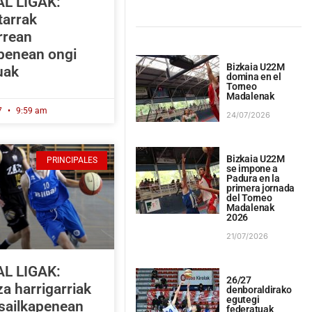
L LIGAK:
tarrak
rrean
apenean ongi
Bizkaia U22M
uak
domina en el
Torneo
Madalenak
7
9:59 am
24/07/2026
Bizkaia U22M
PRINCIPALES
se impone a
Padura en la
primera jornada
del Torneo
Madalenak
2026
21/07/2026
L LIGAK:
26/27
a harrigarriak
denboraldirako
egutegi
 sailkapenean
federatuak