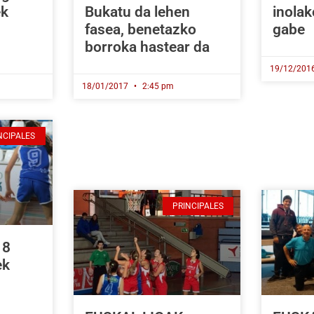
ek
Bukatu da lehen
inolak
fasea, benetazko
gabe
borroka hastear da
19/12/201
18/01/2017
2:45 pm
NCIPALES
PRINCIPALES
 8
ek