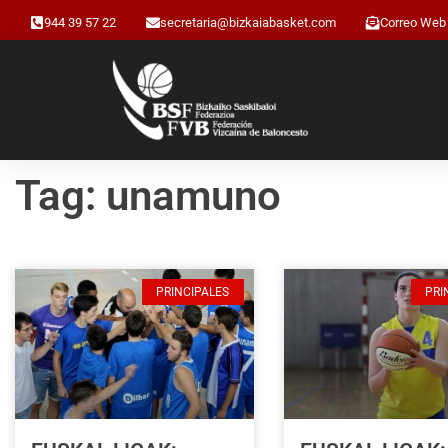
944 39 57 22
secretaria@bizkaiabasket.com
Correo Web
Tag: unamuno
PRINCIPALES
PRI