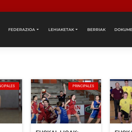
FEDERAZIOA
LEHIAKETAK
BERRIAK
DOKUM
NCIPALES
PRINCIPALES