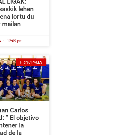
L LIGAK:
saskik lehen
ena lortu du
r mailan
6
12:09 pm
PRINCIPALES
uan Carlos
: ” El objetivo
ntener la
dad de la