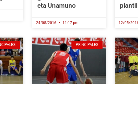
eta Unamuno
plantil
24/05/2016
11:17 pm
12/05/201
NCIPALES
PRINCIPALES
FF CAD. MASC:
FF Jun
irako
Unamuno
Unamu
utarán
contundente y
txape
ltima
Tabirako sufriendo
Getxo
txape
06/05/2016
11:42 pm