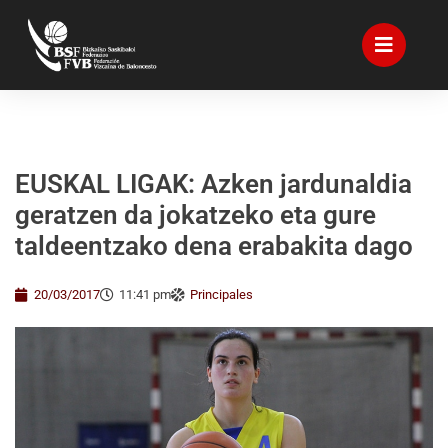
EUSKAL LIGAK: Azken jardunaldia
geratzen da jokatzeko eta gure
taldeentzako dena erabakita dago
20/03/2017
11:41 pm
Principales