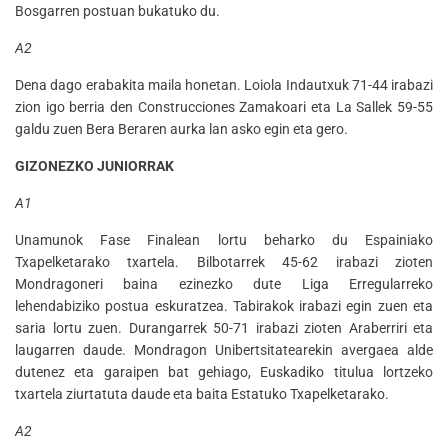
Bosgarren postuan bukatuko du.
A2
Dena dago erabakita maila honetan. Loiola Indautxuk 71-44 irabazi
zion igo berria den Construcciones Zamakoari eta La Sallek 59-55
galdu zuen Bera Beraren aurka lan asko egin eta gero.
GIZONEZKO JUNIORRAK
A1
Unamunok Fase Finalean lortu beharko du Espainiako
Txapelketarako txartela. Bilbotarrek 45-62 irabazi zioten
Mondragoneri baina ezinezko dute Liga Erregularreko
lehendabiziko postua eskuratzea. Tabirakok irabazi egin zuen eta
saria lortu zuen. Durangarrek 50-71 irabazi zioten Araberriri eta
laugarren daude. Mondragon Unibertsitatearekin avergaea alde
dutenez eta garaipen bat gehiago, Euskadiko titulua lortzeko
txartela ziurtatuta daude eta baita Estatuko Txapelketarako.
A2