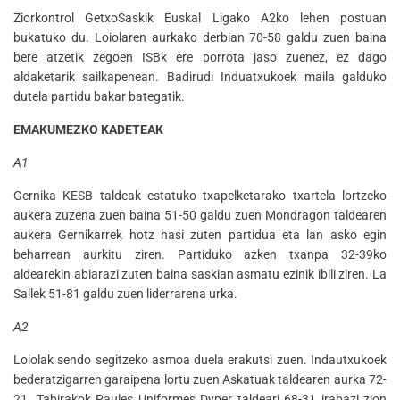
Ziorkontrol GetxoSaskik Euskal Ligako A2ko lehen postuan
bukatuko du. Loiolaren aurkako derbian 70-58 galdu zuen baina
bere atzetik zegoen ISBk ere porrota jaso zuenez, ez dago
aldaketarik sailkapenean. Badirudi Induatxukoek maila galduko
dutela partidu bakar bategatik.
EMAKUMEZKO KADETEAK
A1
Gernika KESB taldeak estatuko txapelketarako txartela lortzeko
aukera zuzena zuen baina 51-50 galdu zuen Mondragon taldearen
aukera Gernikarrek hotz hasi zuten partidua eta lan asko egin
beharrean aurkitu ziren. Partiduko azken txanpa 32-39ko
aldearekin abiarazi zuten baina saskian asmatu ezinik ibili ziren. La
Sallek 51-81 galdu zuen liderrarena urka.
A2
Loiolak sendo segitzeko asmoa duela erakutsi zuen. Indautxukoek
bederatzigarren garaipena lortu zuen Askatuak taldearen aurka 72-
21. Tabirakok Paules Uniformes Dyper taldeari 68-31 irabazi zion