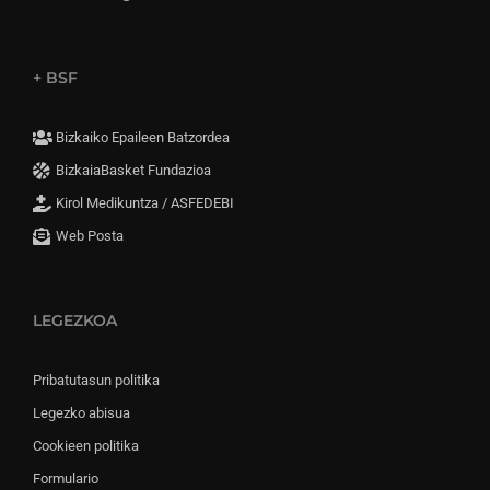
+ BSF
Bizkaiko Epaileen Batzordea
BizkaiaBasket Fundazioa
Kirol Medikuntza / ASFEDEBI
Web Posta
LEGEZKOA
Pribatutasun politika
Legezko abisua
Cookieen politika
Formulario