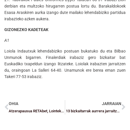
derbian eta multzoko hirugarren postua lortu du. Barakaldokoek
Esasa Araskiren aurka izango dute mailako lehendabiziko partidua
irabazteko azken aukera.
GIZONEZKO KADETEAK
A1
Loiola Indautxuk lehendabiziko postuan bukatuko du eta Bilbao
Unmunok bigarren. Finalerdiak irabaziz gero bizkaitar bat
Euskadiko txapeldun izango litzateke. Loiolak irabazten jarraitzen
du, oraingoan La Salleri 64-40. Unamunok ere berea eman zuen
Takeri 77-53 irabaziz.
OHIA
JARRAIAN
Atzerapausua RETAbet, Lointek eta Zornotzak Play-offetako helburuan
13 bizkaitarrak aurrera jarraitzen dute Euskadirekin