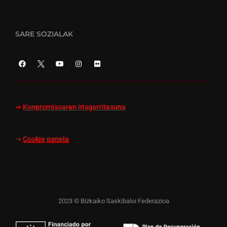
SARE SOZIALAK
⇒
Konpromisoaren irisgarritasuna
⇒
Cookie panela
2023 © Bizkaiko Saskibaloi Federazioa