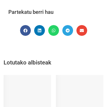
Partekatu berri hau
Lotutako albisteak