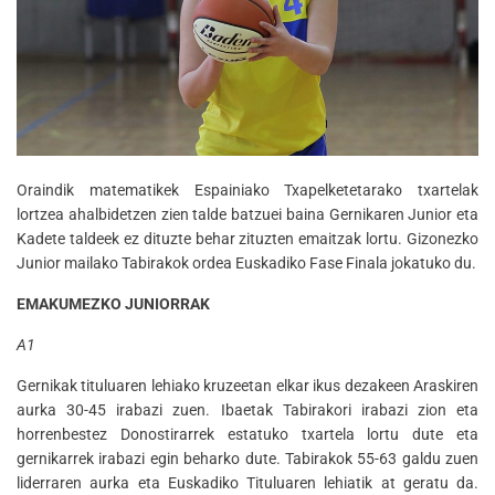
Oraindik matematikek Espainiako Txapelketetarako txartelak
lortzea ahalbidetzen zien talde batzuei baina Gernikaren Junior eta
Kadete taldeek ez dituzte behar zituzten emaitzak lortu. Gizonezko
Junior mailako Tabirakok ordea Euskadiko Fase Finala jokatuko du.
EMAKUMEZKO JUNIORRAK
A1
Gernikak tituluaren lehiako kruzeetan elkar ikus dezakeen Araskiren
aurka 30-45 irabazi zuen. Ibaetak Tabirakori irabazi zion eta
horrenbestez Donostirarrek estatuko txartela lortu dute eta
gernikarrek irabazi egin beharko dute. Tabirakok 55-63 galdu zuen
liderraren aurka eta Euskadiko Tituluaren lehiatik at geratu da.