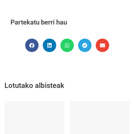
Partekatu berri hau
Lotutako albisteak