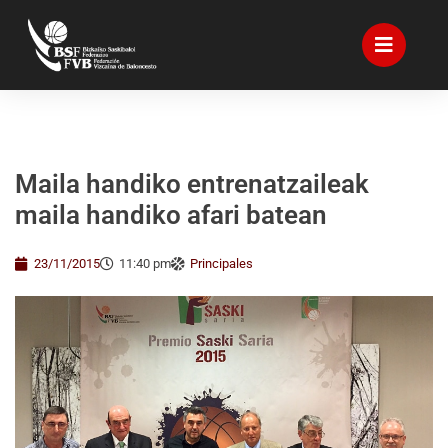
Maila handiko entrenatzaileak
maila handiko afari batean
23/11/2015
11:40 pm
Principales