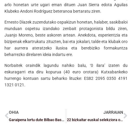
arlo honetan urte ugari eman dituen Juan Sierra edota Aguilas
Klubeko Andoni Rodríguez beteranoa bertaratu ziren.
Ernesto Díazek zuzendutako ospakizun honetan, halaber, saskibaloi
munduan ospetsu izandako zenbait protagonista bildu ziren,
Juanjo Moreno, beste askoren artean. Anekdota, esperientzia eta
bizipenak elkartrukatu zituzten, bai eta jokalari, talde eta klubak oro
har aurrera ateratzeko ilusioa eta berebiziko formakuntza
beharrezko direlaren ideia indartu ere.
Norbaitek oraindik lagundu nahiko balu, ‘0 ilara’ izaten du
eskuragarri eta diru kopurua (40 euro orotara) Kutxabankeko
hurrengo kontuan sartu beharko lituzke: ES82 2095 0350 4191
1321 0121.
OHIA
JARRAIAN
Garaipena lortu dute Bilbao Basket, GDKO Ibaizabal eta Santurtzik, porrota Bidaideak eta Zornotzarentzat
22 bizkaitar euskal selekziora oraingoz