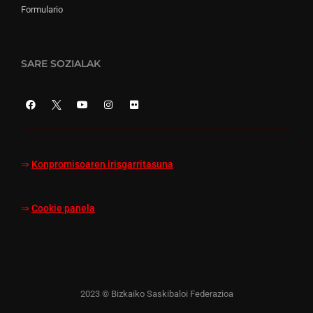
Formulario
SARE SOZIALAK
⇒
Konpromisoaren irisgarritasuna
⇒
Cookie panela
2023 © Bizkaiko Saskibaloi Federazioa