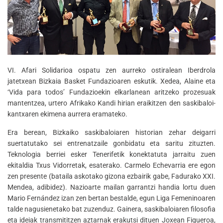
VI. Afari Solidarioa ospatu zen aurreko ostiralean Iberdrola
jatetxean Bizkaia Basket Fundazioaren eskutik. Xedea, Alaine eta
‘Vida para todos’ Fundazioekin elkarlanean aritzeko prozesuak
mantentzea, urtero Afrikako Kandi hirian eraikitzen den saskibaloi-
kantxaren ekimena aurrera eramateko.
Era berean, Bizkaiko saskibaloiaren historian zehar deigarri
suertatutako sei entrenatzaile gonbidatu eta saritu zituzten.
Teknologia berriei esker Tenerifetik konektatuta jarraitu zuen
ekitaldia Txus Vidorretak, esaterako. Carmelo Echevarria ere egon
zen presente (bataila askotako gizona ezbairik gabe, Fadurako XXI.
Mendea, adibidez). Nazioarte mailan garrantzi handia lortu duen
Mario Fernández izan zen bertan bestalde, egun Liga Femeninoaren
talde nagusienetako bat zuzenduz. Gainera, saskibaloiaren filosofia
eta ideiak transmititzen aztarnak erakutsi dituen Joxean Figueroa,