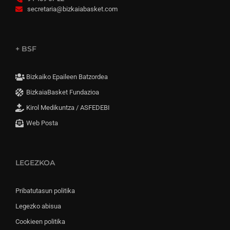
secretaria@bizkaiabasket.com
+ BSF
Bizkaiko Epaileen Batzordea
BizkaiaBasket Fundazioa
Kirol Medikuntza / ASFEDEBI
Web Posta
LEGEZKOA
Pribatutasun politika
Legezko abisua
Cookieen politika