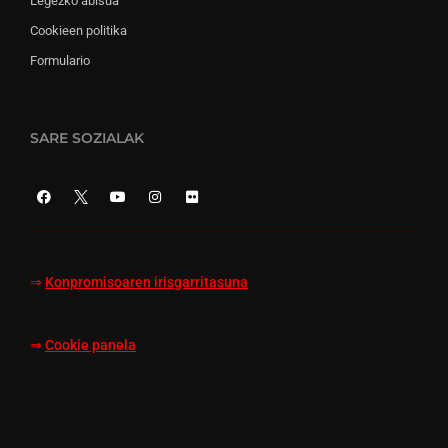
Legezko abisua
Cookieen politika
Formulario
SARE SOZIALAK
⇒
Konpromisoaren irisgarritasuna
⇒
Cookie panela