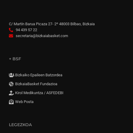
C/ Martín Barua Picaza 27- 2º 48003 Bilbao, Bizkaia
94 439 57 22
secretaria@bizkaiabasket.com
+ BSF
Bizkaiko Epaileen Batzordea
BizkaiaBasket Fundazioa
Kirol Medikuntza / ASFEDEBI
Web Posta
LEGEZKOA