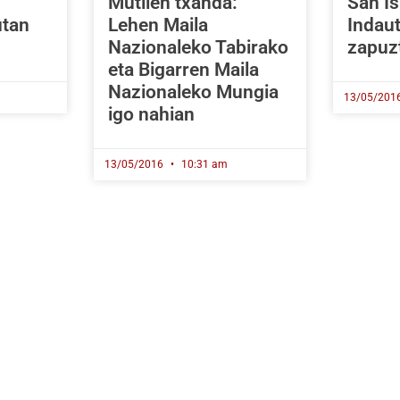
Mutilen txanda:
San Is
utan
Lehen Maila
Indau
Nazionaleko Tabirako
zapuz
eta Bigarren Maila
Nazionaleko Mungia
13/05/201
igo nahian
13/05/2016
10:31 am