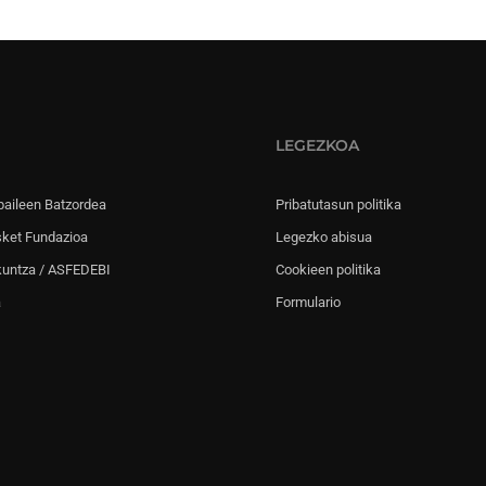
LEGEZKOA
paileen Batzordea
Pribatutasun politika
sket Fundazioa
Legezko abisua
kuntza / ASFEDEBI
Cookieen politika
a
Formulario