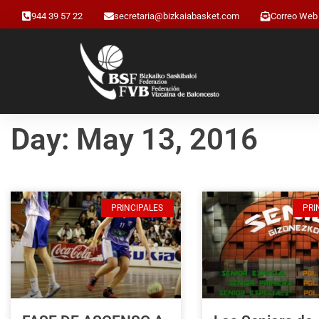
944 39 57 22
secretaria@bizkaiabasket.com
Correo Web
Day: May 13, 2016
PRINCIPALES
PRI