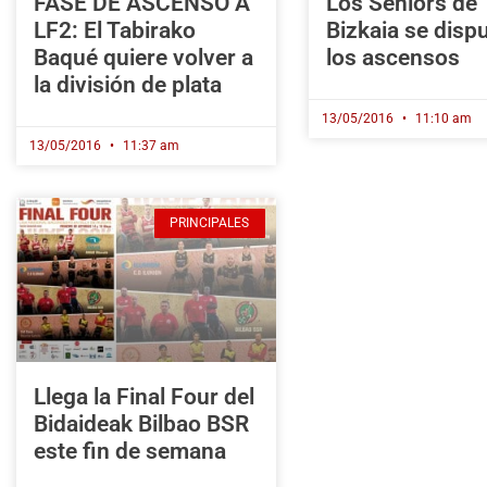
FASE DE ASCENSO A
Los Seniors de
LF2: El Tabirako
Bizkaia se disp
Baqué quiere volver a
los ascensos
la división de plata
13/05/2016
11:10 am
13/05/2016
11:37 am
PRINCIPALES
Llega la Final Four del
Bidaideak Bilbao BSR
este fin de semana