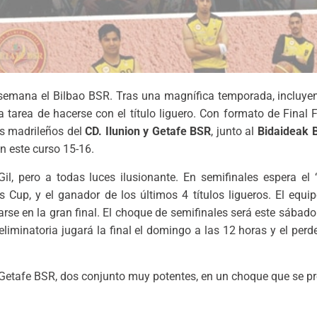
in de semana el Bilbao BSR. Tras una magnífica temporada, incl
tarea de hacerse con el título liguero. Con formato de Final F
s madrileños del
CD. Ilunion y Getafe BSR
, junto al
Bidaideak 
en este curso 15-16.
 pero a todas luces ilusionante. En semifinales espera el ‘c
Cup, y el ganador de los últimos 4 títulos ligueros. El equip
arse en la gran final. El choque de semifinales será este sábado
liminatoria jugará la final el domingo a las 12 horas y el perde
el Getafe BSR, dos conjunto muy potentes, en un choque que se 