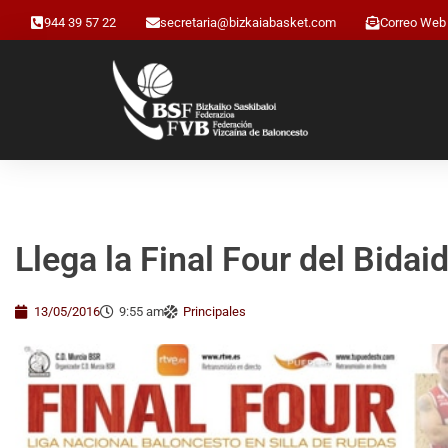
944 39 57 22
secretaria@bizkaiabasket.com
Correo Web
Llega la Final Four del Bida
13/05/2016
9:55 am
Principales