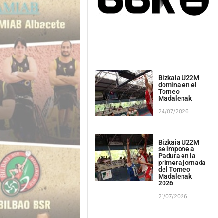
Bizkaia U22M
domina en el
Torneo
Madalenak
24/07/2026
Bizkaia U22M
se impone a
Padura en la
primera jornada
del Torneo
Madalenak
2026
21/07/2026