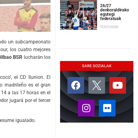
26/27
denboraldirako
egutegi
federatuak
17/07/2026
uyendo un subcampeonato
our, los cuatro mejores
Bilbao BSR
lucharán los
SARE SOZIALAK
oco’, el CD Ilunion. El
o madrileño es el gran
 14 a las 17 horas en el
dor jugará por el tercer
presume igualado.