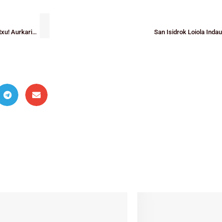
Espainiako Junior Nesken Txapelketa: final laurdenetan jada Loiola Indautxu! Aurkaria, San Isidro A
San Isidrok Loiola Ind