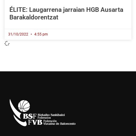
ÉLITE: Laugarrena jarraian HGB Ausarta
Barakaldorentzat
31/10/2022
4:55 pm