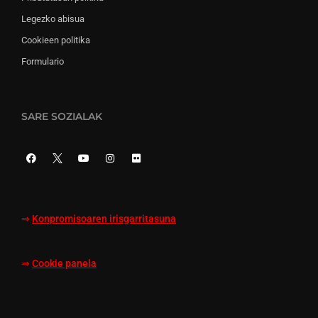
Legezko abisua
Cookieen politika
Formulario
SARE SOZIALAK
⇒
Konpromisoaren irisgarritasuna
⇒
Cookie panela