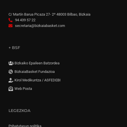
C/ Martín Barua Picaza 27- 2º 48003 Bilbao, Bizkaia
94 439 57 22
secretaria@bizkaiabasket.com
+ BSF
Bizkaiko Epaileen Batzordea
BizkaiaBasket Fundazioa
Kirol Medikuntza / ASFEDEBI
Web Posta
LEGEZKOA
Pribatutasun politika