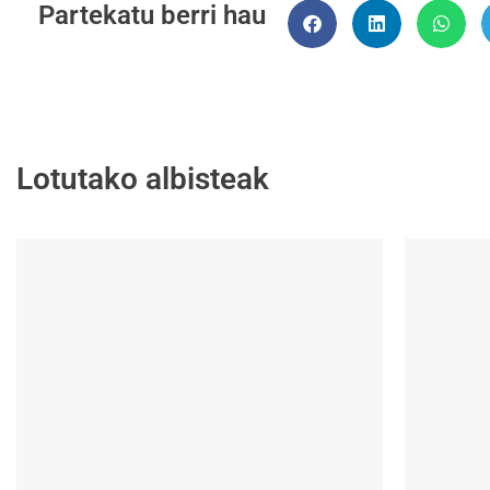
Partekatu berri hau
Lotutako albisteak