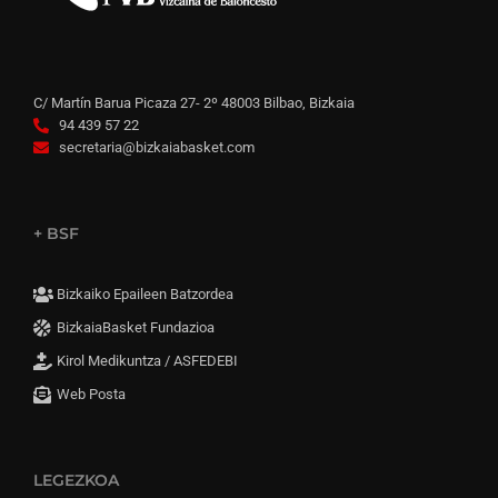
C/ Martín Barua Picaza 27- 2º 48003 Bilbao, Bizkaia
94 439 57 22
secretaria@bizkaiabasket.com
+ BSF
Bizkaiko Epaileen Batzordea
BizkaiaBasket Fundazioa
Kirol Medikuntza / ASFEDEBI
Web Posta
LEGEZKOA