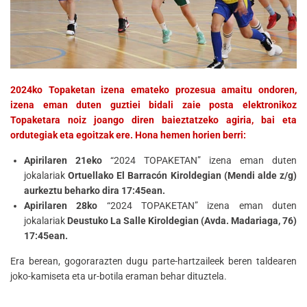
2024ko Topaketan izena emateko prozesua amaitu ondoren,
izena eman duten guztiei bidali zaie posta elektronikoz
Topaketara noiz joango diren baieztatzeko agiria, bai eta
ordutegiak eta egoitzak ere. Hona hemen horien berri:
Apirilaren 21eko
“2024 TOPAKETAN” izena eman duten
jokalariak
Ortuellako El Barracón Kiroldegian (Mendi alde z/g)
aurkeztu beharko dira 17:45ean.
Apirilaren 28ko
“2024 TOPAKETAN” izena eman duten
jokalariak
Deustuko La Salle Kiroldegian (Avda. Madariaga, 76)
17:45ean.
Era berean, gogorarazten dugu parte-hartzaileek beren taldearen
joko-kamiseta eta ur-botila eraman behar dituztela.