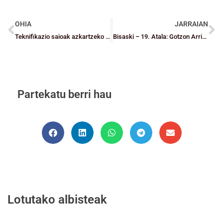
OHIA
JARRAIAN
Teknifikazio saioak azkartzeko hitzordu berria
Bisaski – 19. Atala: Gotzon Arrietak (Santurtzi ST) eta Imanol Adanek (Getxo Saski) denboraldiaren balantzea egin dute EBAn
Partekatu berri hau
Lotutako albisteak