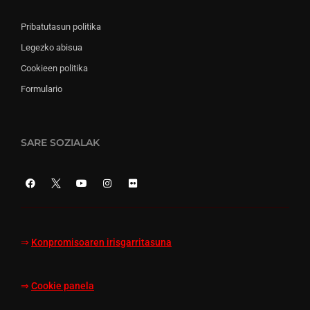
Pribatutasun politika
Legezko abisua
Cookieen politika
Formulario
SARE SOZIALAK
⇒
Konpromisoaren irisgarritasuna
⇒
Cookie panela