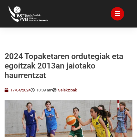
2024 Topaketaren ordutegiak eta
egoitzak 2013an jaiotako
haurrentzat
17/04/2024
10:09 am
Selekzioak