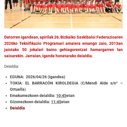
Datorren igandean, apirilak 26, Bizkaiko Saskibaloi Federazioaren
2026ko Teknifikazio Programari amaiera emango zaio, 2013an
jaiotako 50 jokalari baino gehiagorentzat hamargarren lan
saioarekin. Jarraian, igande honetarako deialdia.
Deialdia:
EGUNA: 2026/04/26 (Igandea)
TOKIA: EL BARRACÓN
KIROLDEGIA
(
C/Mendi Alde s/nº –
Ortuella
)
Emakumezkoen deialdia:
10:45
etan
Gizonezkoen deialdia:
11:45
etan
Deialdia