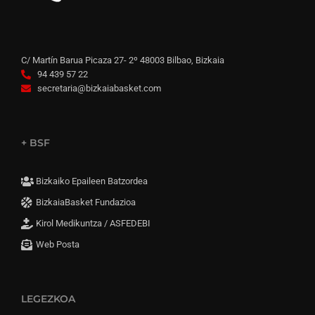
C/ Martín Barua Picaza 27- 2º 48003 Bilbao, Bizkaia
94 439 57 22
secretaria@bizkaiabasket.com
+ BSF
Bizkaiko Epaileen Batzordea
BizkaiaBasket Fundazioa
Kirol Medikuntza / ASFEDEBI
Web Posta
LEGEZKOA