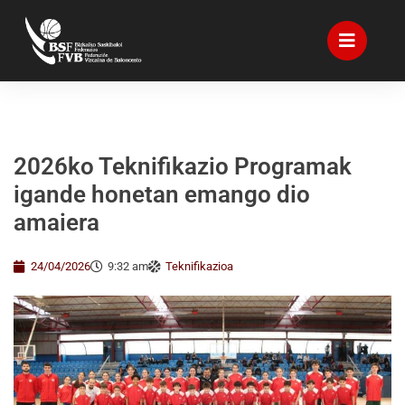
2026ko Teknifikazio Programak
igande honetan emango dio
amaiera
24/04/2026
9:32 am
Teknifikazioa