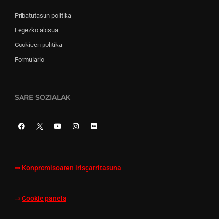
Pribatutasun politika
Legezko abisua
Cookieen politika
Formulario
SARE SOZIALAK
⇒
Konpromisoaren irisgarritasuna
⇒
Cookie panela