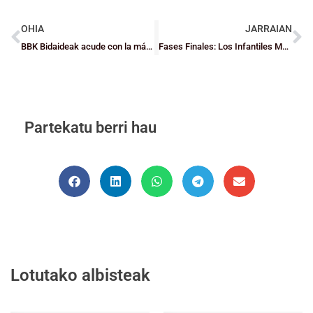
OHIA
JARRAIAN
BBK Bidaideak acude con la máxima ambición a la Final a Ocho de la EuroCup 1 más competitiva de los últimos tiempos
Fases Finales: Los Infantiles Masculinos de R cogen el relevo en la lucha por el título en el Colegio Jesuitas de Bilbao
Partekatu berri hau
Lotutako albisteak