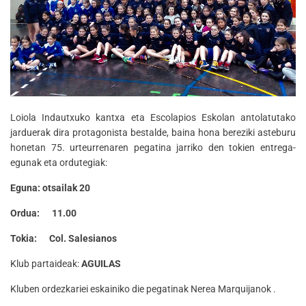
Loiola Indautxuko kantxa eta Escolapios Eskolan antolatutako
jarduerak dira protagonista bestalde, baina hona bereziki asteburu
honetan 75. urteurrenaren pegatina jarriko den tokien entrega-
egunak eta ordutegiak:
Eguna: otsailak 20
Ordua: 11.00
Tokia: Col. Salesianos
Klub partaideak:
AGUILAS
Kluben ordezkariei eskainiko die pegatinak Nerea Marquijanok .