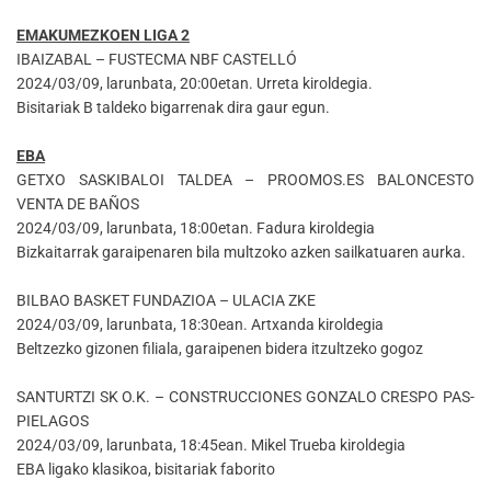
EMAKUMEZKOEN LIGA 2
IBAIZABAL – FUSTECMA NBF CASTELLÓ
2024/03/09, larunbata, 20:00etan. Urreta kiroldegia.
Bisitariak B taldeko bigarrenak dira gaur egun.
EBA
GETXO SASKIBALOI TALDEA – PROOMOS.ES BALONCESTO
VENTA DE BAÑOS
2024/03/09, larunbata, 18:00etan. Fadura kiroldegia
Bizkaitarrak garaipenaren bila multzoko azken sailkatuaren aurka.
BILBAO BASKET FUNDAZIOA – ULACIA ZKE
2024/03/09, larunbata, 18:30ean. Artxanda kiroldegia
Beltzezko gizonen filiala, garaipenen bidera itzultzeko gogoz
SANTURTZI SK O.K. – CONSTRUCCIONES GONZALO CRESPO PAS-
PIELAGOS
2024/03/09, larunbata, 18:45ean. Mikel Trueba kiroldegia
EBA ligako klasikoa, bisitariak faborito