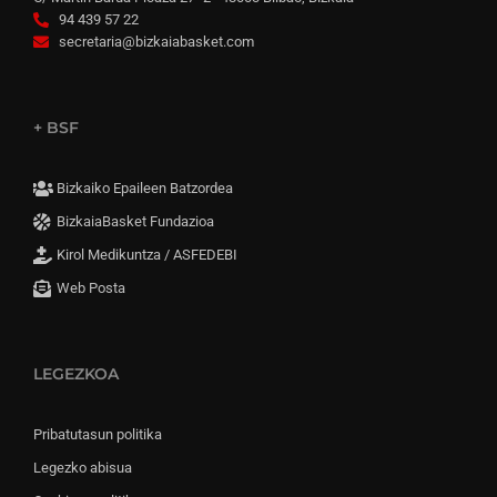
94 439 57 22
secretaria@bizkaiabasket.com
+ BSF
Bizkaiko Epaileen Batzordea
BizkaiaBasket Fundazioa
Kirol Medikuntza / ASFEDEBI
Web Posta
LEGEZKOA
Pribatutasun politika
Legezko abisua