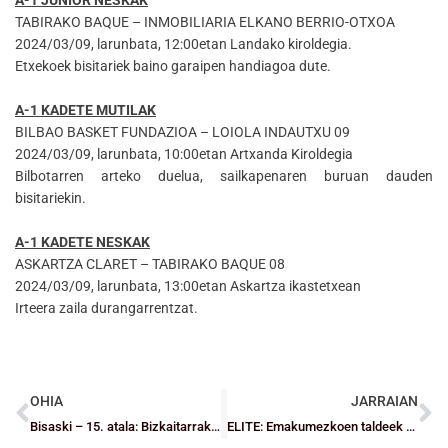
TABIRAKO BAQUE – INMOBILIARIA ELKANO BERRIO-OTXOA
2024/03/09, larunbata, 12:00etan Landako kiroldegia.
Etxekoek bisitariek baino garaipen handiagoa dute.
A-1 KADETE MUTILAK
BILBAO BASKET FUNDAZIOA – LOIOLA INDAUTXU 09
2024/03/09, larunbata, 10:00etan Artxanda Kiroldegia
Bilbotarren arteko duelua, sailkapenaren buruan dauden
bisitariekin.
A-1 KADETE NESKAK
ASKARTZA CLARET – TABIRAKO BAQUE 08
2024/03/09, larunbata, 13:00etan Askartza ikastetxean
Irteera zaila durangarrentzat.
OHIA
JARRAIAN
Bisaski – 15. atala: Bizkaitarrak atzerrian: Jagoba Pérez eta Iñigo Núñez
ELITE: Emakumezkoen taldeek garaipen guztiak lortu zituzten