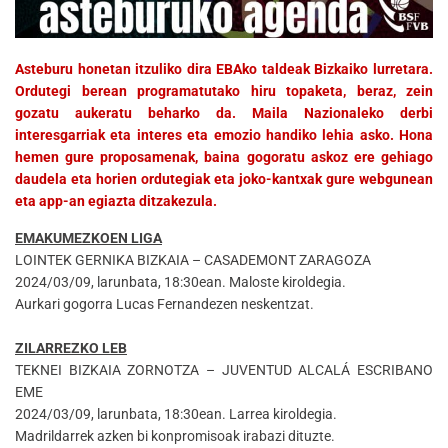
Asteburu honetan itzuliko dira EBAko taldeak Bizkaiko lurretara.
Ordutegi berean programatutako hiru topaketa, beraz, zein
gozatu aukeratu beharko da. Maila Nazionaleko derbi
interesgarriak eta interes eta emozio handiko lehia asko. Hona
hemen gure proposamenak, baina gogoratu askoz ere gehiago
daudela eta horien ordutegiak eta joko-kantxak gure webgunean
eta app-an egiazta ditzakezula.
EMAKUMEZKOEN LIGA
LOINTEK GERNIKA BIZKAIA – CASADEMONT ZARAGOZA
2024/03/09, larunbata, 18:30ean. Maloste kiroldegia.
Aurkari gogorra Lucas Fernandezen neskentzat.
ZILARREZKO LEB
TEKNEI BIZKAIA ZORNOTZA – JUVENTUD ALCALÁ ESCRIBANO
EME
2024/03/09, larunbata, 18:30ean. Larrea kiroldegia.
Madrildarrek azken bi konpromisoak irabazi dituzte.