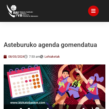
Asteburuko agenda gomendatua
08/03/2024
7:53 am
Lehiaketak