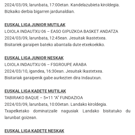
2024/03/09, larunbata, 17:00etan. Kandelazubieta kiroldegia.
Bizkaiko derbia bigarren jardunaldian.
EUSKAL LIGA JUNIOR MUTILAK
LOIOLA INDAUTXU 06 – EASO GIPUZKOA BASKET ANDATZA
2024/03/09, larunbata, 12:45ean. Jesuitak Ikastetxea.
Bisitariek garaipen bateko abantaila dute etxekoekiko.
EUSKAL LIGA JUNIOR NESKAK
LOIOLA INDAUTXU 06 – FSGROUPE ARABA
2024/03/10, igandea, 16:30ean. Jesuitak Ikastetxea.
Bisitariak garaipenik gabe aurkezten dira Indautxun.
EUSKAL LIGA KADETE MUTILAK
TABIRAKO BAQUE – 5+11 “A” FUNDAZIOA
2024/03/09, larunbata, 10:00etan. Landako kiroldegia.
Txapelketako dominatzaile nagusiak Landako bisitatuko du
larunbat goizean.
EUSKAL LIGA KADETE NESKAK