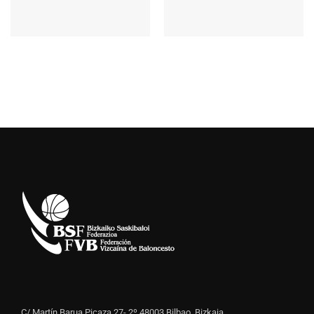
C/ Martín Barua Picaza 27- 2º 48003 Bilbao, Bizkaia