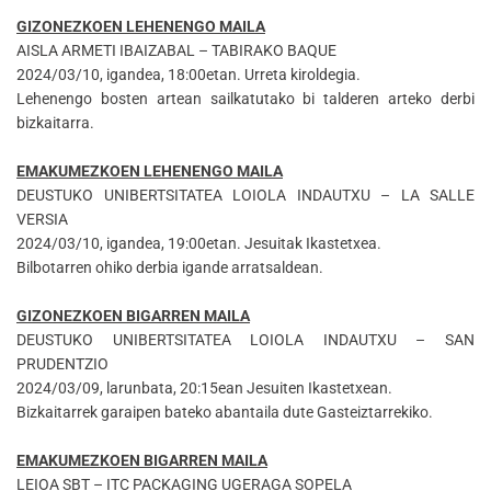
GIZONEZKOEN LEHENENGO MAILA
AISLA ARMETI IBAIZABAL – TABIRAKO BAQUE
2024/03/10, igandea, 18:00etan. Urreta kiroldegia.
Lehenengo bosten artean sailkatutako bi talderen arteko derbi
bizkaitarra.
EMAKUMEZKOEN LEHENENGO MAILA
DEUSTUKO UNIBERTSITATEA LOIOLA INDAUTXU – LA SALLE
VERSIA
2024/03/10, igandea, 19:00etan. Jesuitak Ikastetxea.
Bilbotarren ohiko derbia igande arratsaldean.
GIZONEZKOEN BIGARREN MAILA
DEUSTUKO UNIBERTSITATEA LOIOLA INDAUTXU – SAN
PRUDENTZIO
2024/03/09, larunbata, 20:15ean Jesuiten Ikastetxean.
Bizkaitarrek garaipen bateko abantaila dute Gasteiztarrekiko.
EMAKUMEZKOEN BIGARREN MAILA
LEIOA SBT – ITC PACKAGING UGERAGA SOPELA