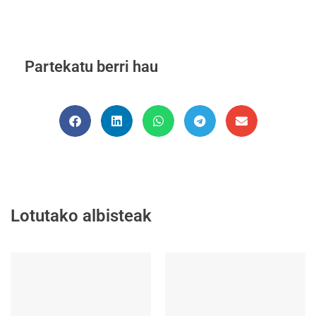
Partekatu berri hau
Lotutako albisteak