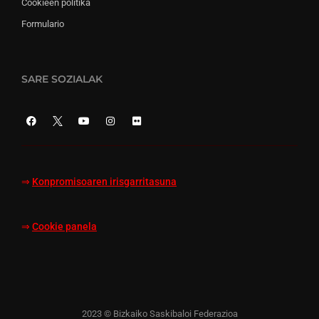
Cookieen politika
Formulario
SARE SOZIALAK
⇒
Konpromisoaren irisgarritasuna
⇒
Cookie panela
2023 © Bizkaiko Saskibaloi Federazioa