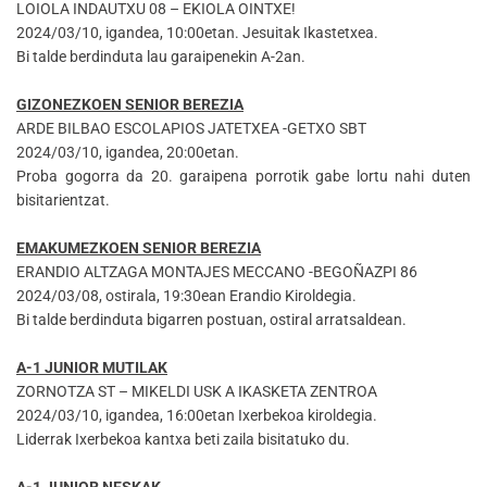
LOIOLA INDAUTXU 08 – EKIOLA OINTXE!
2024/03/10, igandea, 10:00etan. Jesuitak Ikastetxea.
Bi talde berdinduta lau garaipenekin A-2an.
GIZONEZKOEN SENIOR BEREZIA
ARDE BILBAO ESCOLAPIOS JATETXEA -GETXO SBT
2024/03/10, igandea, 20:00etan.
Proba gogorra da 20. garaipena porrotik gabe lortu nahi duten
bisitarientzat.
EMAKUMEZKOEN SENIOR BEREZIA
ERANDIO ALTZAGA MONTAJES MECCANO -BEGOÑAZPI 86
2024/03/08, ostirala, 19:30ean Erandio Kiroldegia.
Bi talde berdinduta bigarren postuan, ostiral arratsaldean.
A-1 JUNIOR MUTILAK
ZORNOTZA ST – MIKELDI USK A IKASKETA ZENTROA
2024/03/10, igandea, 16:00etan Ixerbekoa kiroldegia.
Liderrak Ixerbekoa kantxa beti zaila bisitatuko du.
A-1 JUNIOR NESKAK