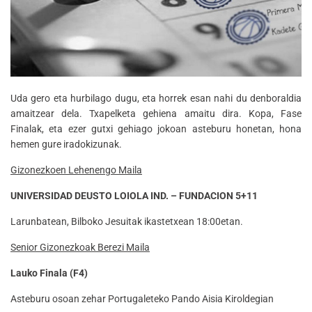
Uda gero eta hurbilago dugu, eta horrek esan nahi du denboraldia
amaitzear dela. Txapelketa gehiena amaitu dira. Kopa, Fase
Finalak, eta ezer gutxi gehiago jokoan asteburu honetan, hona
hemen gure iradokizunak.
Gizonezkoen Lehenengo Maila
UNIVERSIDAD DEUSTO LOIOLA IND. – FUNDACION 5+11
Larunbatean, Bilboko Jesuitak ikastetxean 18:00etan.
Senior Gizonezkoak Berezi Maila
Lauko Finala (F4)
Asteburu osoan zehar Portugaleteko Pando Aisia Kiroldegian