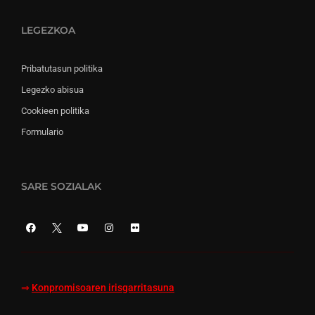
LEGEZKOA
Pribatutasun politika
Legezko abisua
Cookieen politika
Formulario
SARE SOZIALAK
⇒
Konpromisoaren irisgarritasuna