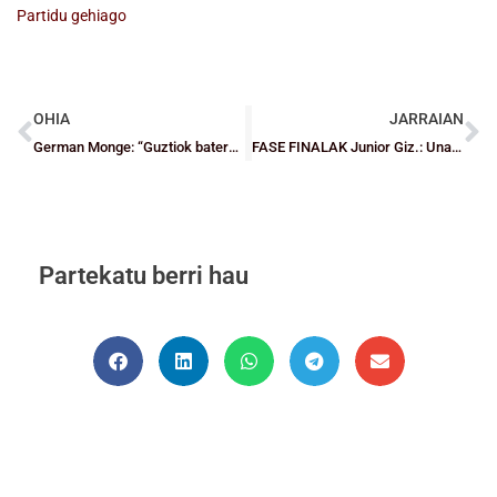
Partidu gehiago
OHIA
JARRAIAN
German Monge: “Guztiok batera, bidea errezagoa da”
FASE FINALAK Junior Giz.: Unamunok eta Loiolak lehenengo garaipenak lortu dituzte
Partekatu berri hau