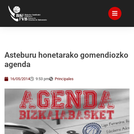
Asteburu honetarako gomendiozko
agenda
16/05/2014
9:53 pm
Principales