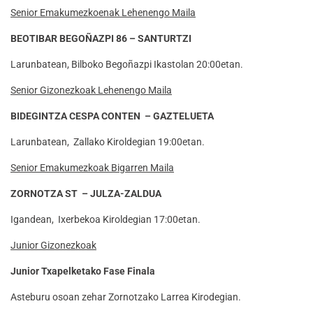
Senior Emakumezkoenak Lehenengo Maila
BEOTIBAR BEGOÑAZPI 86 – SANTURTZI
Larunbatean, Bilboko Begoñazpi Ikastolan 20:00etan.
Senior Gizonezkoak Lehenengo Maila
BIDEGINTZA CESPA CONTEN – GAZTELUETA
Larunbatean, Zallako Kiroldegian 19:00etan.
Senior Emakumezkoak Bigarren Maila
ZORNOTZA ST – JULZA-ZALDUA
Igandean, Ixerbekoa Kiroldegian 17:00etan.
Junior Gizonezkoak
Junior Txapelketako Fase Finala
Asteburu osoan zehar Zornotzako Larrea Kirodegian.