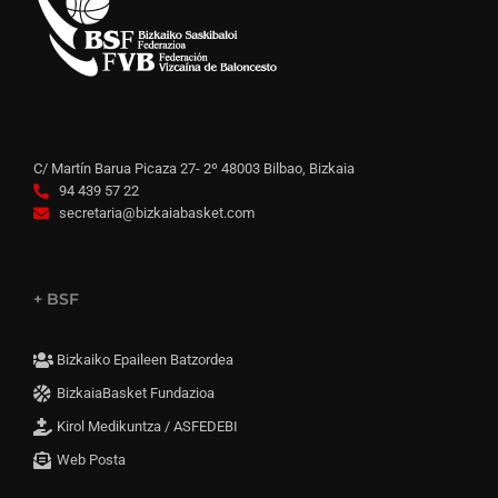
C/ Martín Barua Picaza 27- 2º 48003 Bilbao, Bizkaia
94 439 57 22
secretaria@bizkaiabasket.com
+ BSF
Bizkaiko Epaileen Batzordea
BizkaiaBasket Fundazioa
Kirol Medikuntza / ASFEDEBI
Web Posta