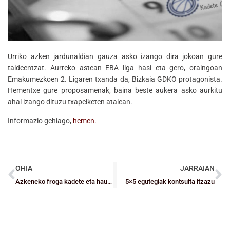
Urriko azken jardunaldian gauza asko izango dira jokoan gure
taldeentzat. Aurreko astean EBA liga hasi eta gero, oraingoan
Emakumezkoen 2. Ligaren txanda da, Bizkaia GDKO protagonista.
Hementxe gure proposamenak, baina beste aukera asko aurkitu
ahal izango dituzu txapelketen atalean.
Informazio gehiago,
hemen.
OHIA
JARRAIAN
Azkeneko froga kadete eta haur mailakoentzat
5×5 egutegiak kontsulta itzazu