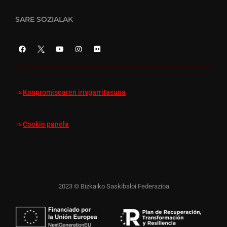
SARE SOZIALAK
⇒
Konpromisoaren irisgarritasuna
⇒
Cookie panela
2023 © Bizkaiko Saskibaloi Federazioa