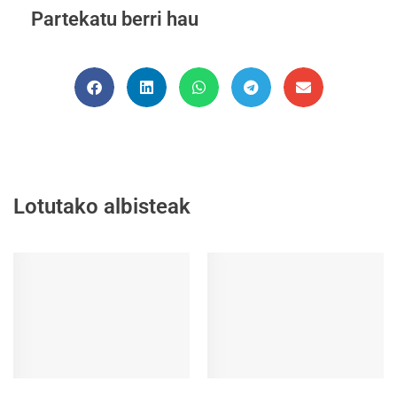
Partekatu berri hau
Lotutako albisteak