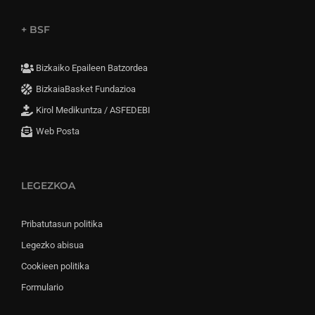
+ BSF
Bizkaiko Epaileen Batzordea
BizkaiaBasket Fundazioa
Kirol Medikuntza / ASFEDEBI
Web Posta
LEGEZKOA
Pribatutasun politika
Legezko abisua
Cookieen politika
Formulario