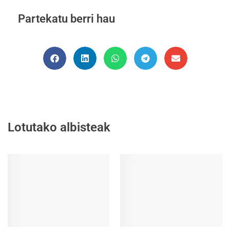
Partekatu berri hau
Lotutako albisteak