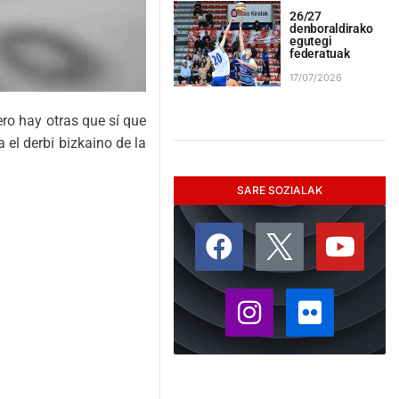
26/27
denboraldirako
egutegi
federatuak
17/07/2026
o hay otras que sí que
 el derbi bizkaino de la
SARE SOZIALAK