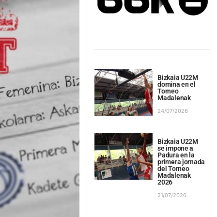
Bizkaia U22M
domina en el
Torneo
Madalenak
24/07/2026
Bizkaia U22M
se impone a
Padura en la
primera jornada
del Torneo
Madalenak
2026
21/07/2026