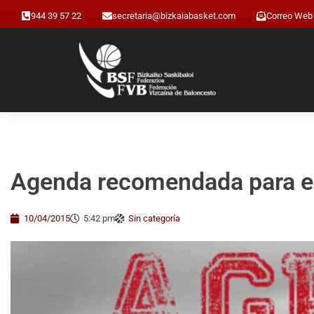
944 39 57 22
secretaria@bizkaiabasket.com
Correo Web
Agenda recomendada para el
10/04/2015
5:42 pm
Sin categoría