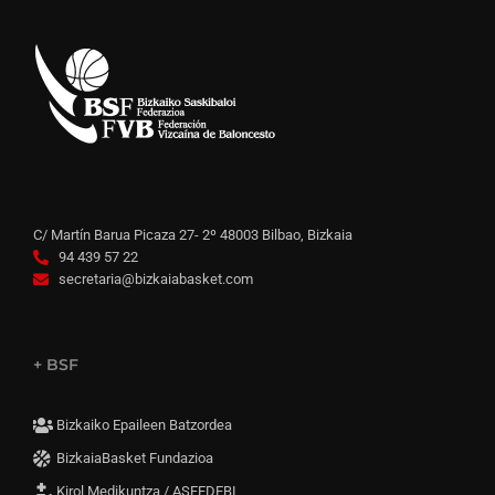
C/ Martín Barua Picaza 27- 2º 48003 Bilbao, Bizkaia
94 439 57 22
secretaria@bizkaiabasket.com
+ BSF
Bizkaiko Epaileen Batzordea
BizkaiaBasket Fundazioa
Kirol Medikuntza / ASFEDEBI