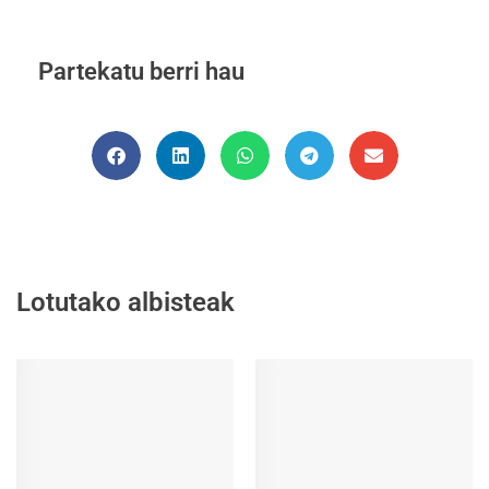
Partekatu berri hau
Lotutako albisteak