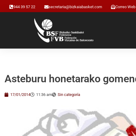
944 39 57 22
secretaria@bizkaiabasket.com
Correo Web
Asteburu honetarako gomen
17/01/2014
11:36 am
Sin categoría