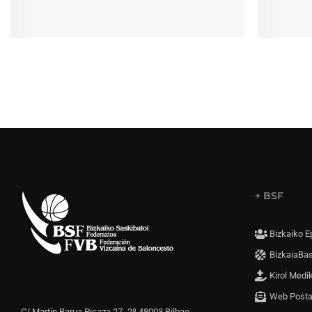
+ BSF
Bizkaiko E
BizkaiaBa
Kirol Medi
Web Post
C/ Martín Barua Picaza 27- 2º 48003 Bilbao,