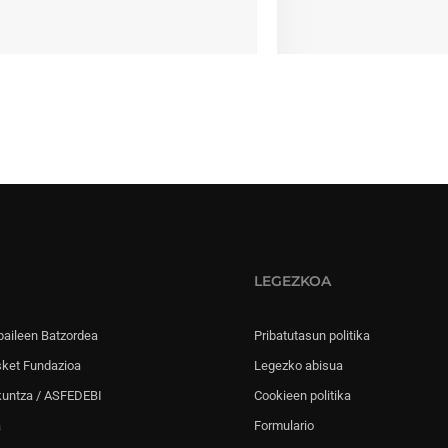
LEGEZKOA
paileen Batzordea
Pribatutasun politika
sket Fundazioa
Legezko abisua
kuntza / ASFEDEBI
Cookieen politika
a
Formulario