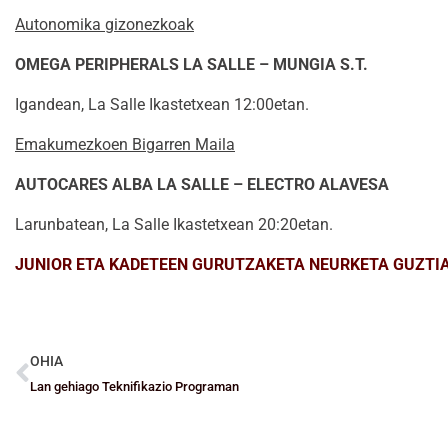
Autonomika gizonezkoak
OMEGA PERIPHERALS LA SALLE – MUNGIA S.T.
Igandean, La Salle Ikastetxean 12:00etan.
Emakumezkoen Bigarren Maila
AUTOCARES ALBA LA SALLE – ELECTRO ALAVESA
Larunbatean, La Salle Ikastetxean 20:20etan.
JUNIOR ETA KADETEEN GURUTZAKETA NEURKETA GUZTI
OHIA
Lan gehiago Teknifikazio Programan