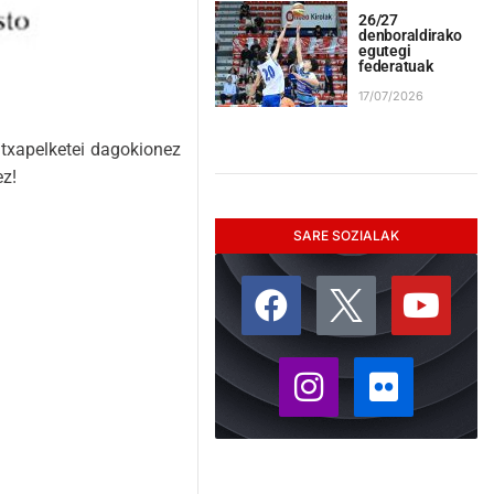
26/27
denboraldirako
egutegi
federatuak
17/07/2026
B txapelketei dagokionez
ez!
SARE SOZIALAK