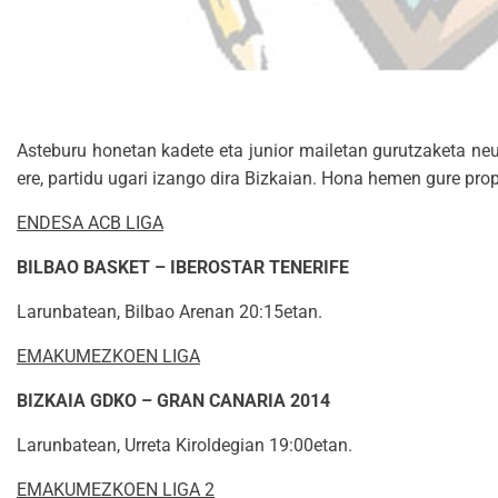
Asteburu honetan kadete eta junior mailetan gurutzaketa neur
ere, partidu ugari izango dira Bizkaian. Hona hemen gure pr
ENDESA ACB LIGA
BILBAO BASKET – IBEROSTAR TENERIFE
Larunbatean, Bilbao Arenan 20:15etan.
EMAKUMEZKOEN LIGA
BIZKAIA GDKO – GRAN CANARIA 2014
Larunbatean, Urreta Kiroldegian 19:00etan.
EMAKUMEZKOEN LIGA 2