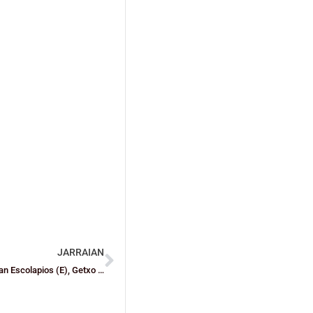
JARRAIAN
Juniorretan Loiola Indautxu (E) eta Tabirako (G) eta kadeteetan Escolapios (E), Getxo eta Leioa (G), Euskal Ligara igo dira