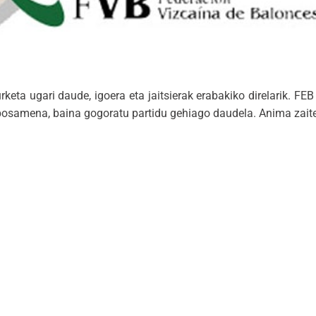
keta ugari daude, igoera eta jaitsierak erabakiko direlarik. FE
oposamena, baina gogoratu partidu gehiago daudela. Anima zait