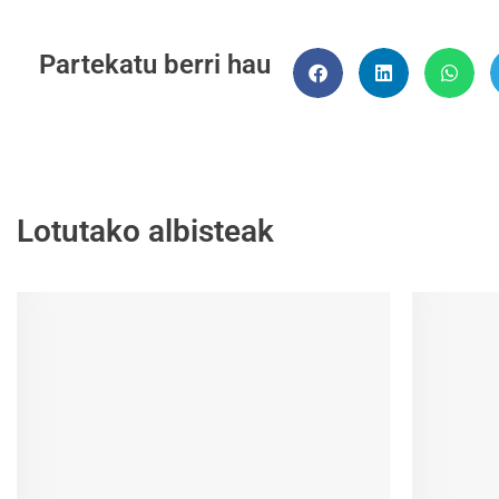
Partekatu berri hau
Lotutako albisteak