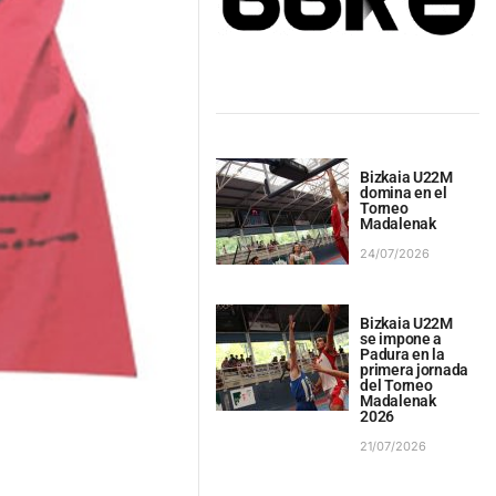
Bizkaia U22M
domina en el
Torneo
Madalenak
24/07/2026
Bizkaia U22M
se impone a
Padura en la
primera jornada
del Torneo
Madalenak
2026
21/07/2026