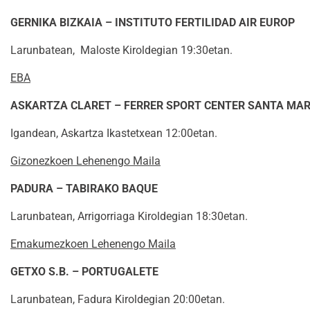
GERNIKA BIZKAIA – INSTITUTO FERTILIDAD AIR EUROP
Larunbatean, Maloste Kiroldegian 19:30etan.
EBA
ASKARTZA CLARET – FERRER SPORT CENTER SANTA MAR
Igandean, Askartza Ikastetxean 12:00etan.
Gizonezkoen Lehenengo Maila
PADURA – TABIRAKO BAQUE
Larunbatean, Arrigorriaga Kiroldegian 18:30etan.
Emakumezkoen Lehenengo Maila
GETXO S.B. – PORTUGALETE
Larunbatean, Fadura Kiroldegian 20:00etan.