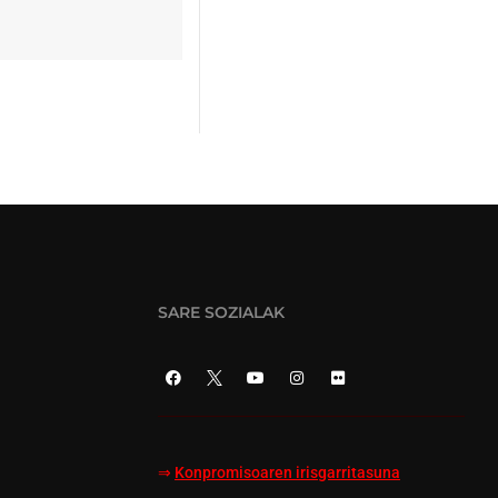
SARE SOZIALAK
⇒
Konpromisoaren irisgarritasuna