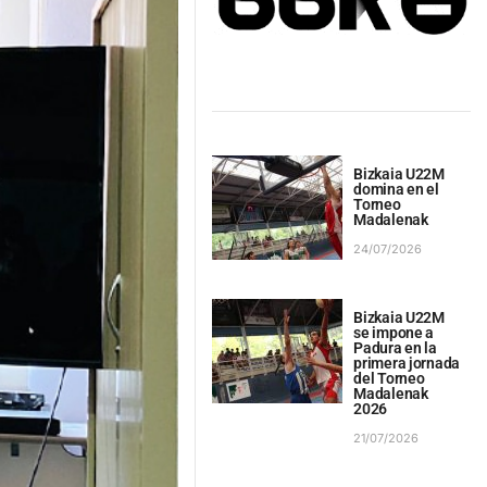
Bizkaia U22M
domina en el
Torneo
Madalenak
24/07/2026
Bizkaia U22M
se impone a
Padura en la
primera jornada
del Torneo
Madalenak
2026
21/07/2026