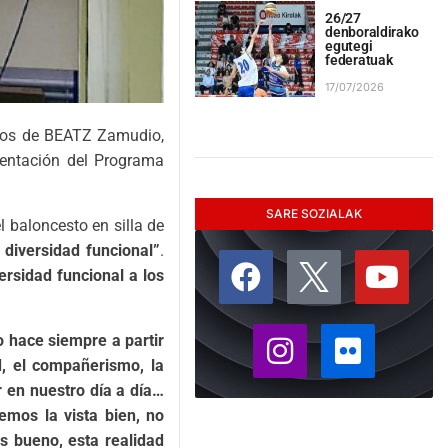
26/27
denboraldirako
egutegi
federatuak
17/07/2026
manos de BEATZ Zamudio,
sentación del Programa
SARE SOZIALAK
l baloncesto en silla de
diversidad funcional”
.
ersidad funcional a los
o hace siempre a partir
d, el compañerismo, la
 en nuestro día a día…
mos la vista bien, no
s bueno, esta realidad