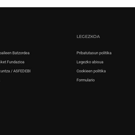
LEGEZKOA
paileen Batzordea
Pribatutasun politika
sket Fundazioa
Legezko abisua
kuntza / ASFEDEBI
Cookieen politika
a
Formulario