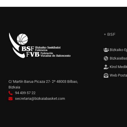
+ BSF
Bizkaiko E
BizkaiaBa
Kirol Medi
Web Post
C/ Martín Barua Picaza 27- 2º 48003 Bilbao,
Bizkaia
94 439 57 22
secretaria@bizkaiabasket.com