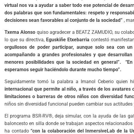
virtual nos va a ayudar a saber todo ese potencial de desar
dos palabras que son fundamentales: respeto y responsabil
decisiones sean favorables al conjunto de la sociedad”
, man
Txema Alonso
quiso agradecer a BEATZ ZAMUDIO, su colabo
lo que su directiva,
Eguskiñe Etxebarria
contestó manifesta
orgullosos de poder participar, aunque solo sea con u
acompañando a grandes profesionales y que desarrollan 
menores posibilidades que la sociedad en general”. “En 
esperamos seguir haciéndolo durante mucho tiempo”.
Seguidamente tomó la palabra a Imanol Ceberio quien hi
internacional que permite al niño, a través de los avatares 
limitaciones o barreras de otros niños con diversidad fun
niños sin diversidad funcional pueden cambiar sus actitudes 
El programa BSR-RV®, deja simular, con la ayuda de las gafa
baloncesto en silla donde se trabajan aspectos relacionados co
ha contado
“con la colaboración del InmersiveLab de la U