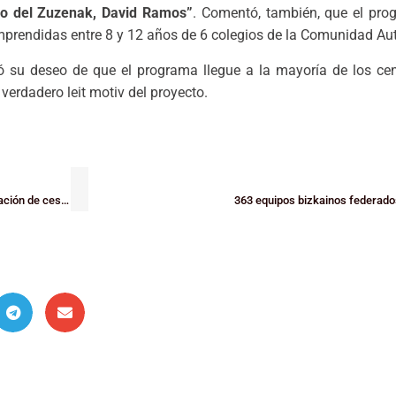
ano del Zuzenak, David Ramos”
. Comentó, también, que el pro
omprendidas entre 8 y 12 años de 6 colegios de la Comunidad A
ó su deseo de que el programa llegue a la mayoría de los cen
verdadero leit motiv del proyecto.
Hoy lunes acaba el plazo de inscripción de equipos además de la presentación de cesiones, permutas o solicitud de vacantes
363 equipos bizkainos federado