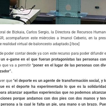
Foral de Bizkaia, Carlos Sergio, la Directora de Recursos Hu
BSR, acompañaron este miércoles a Imanol Ceberio, en la pre
de realidad virtual de baloncesto adaptado.[/box]
 de poder contar desde ya con este recurso para poder difundir e
n e-game en el que fueran protagonistas las personas con 
o que va a permitir
“poner en el lugar de las personas con div
zador”.
 ver que
“el deporte es un agente de transformación social, y l
que es el deporte ha experimentado lo que es la solidarida
para alcanzar aquellas experiencias que no podemos alcanzar
aciones porque andamos con dos pies con dos manos y tene
persona a la cual le falta un pie, una mano o un brazo. Pue