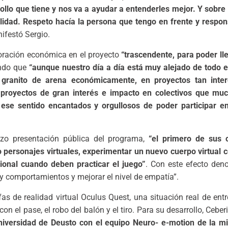
rollo que tiene y nos va a ayudar a entenderles mejor. Y sobre
idad. Respeto hacía la persona que tengo en frente y respon
ifestó Sergio.
ración económica en el proyecto
“trascendente, para poder ll
ndo que
“aunque nuestro día a día está muy alejado de todo 
n granito de arena económicamente, en proyectos tan inte
proyectos de gran interés e impacto en colectivos que mu
ese sentido encantados y orgullosos de poder participar e
zo presentación pública del programa,
“el primero de sus c
o personajes virtuales, experimentar un nuevo cuerpo virtual c
cional cuando deben practicar el juego”
. Con este efecto den
y comportamientos y mejorar el nivel de empatía”.
s de realidad virtual Oculus Quest, una situación real de ent
n el pase, el robo del balón y el tiro. Para su desarrollo, Cebe
niversidad de Deusto con el equipo Neuro- e-motion de la m