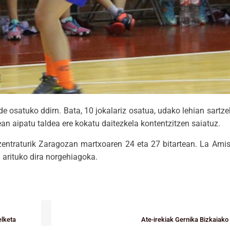
lde osatuko ddirn. Bata, 10 jokalariz osatua, udako lehian sartz
ean aipatu taldea ere kokatu daitezkela kontentzitzen saiatuz.
entraturik Zaragozan martxoaren 24 eta 27 bitartean. La Amis
ia arituko dira norgehiagoka.
elketa
Ate-irekiak Gernika Bizkaiak