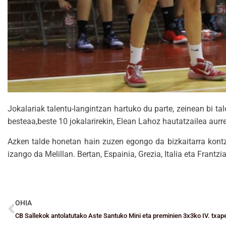
Jokalariak talentu-langintzan hartuko du parte, zeinean bi ta
besteaa,beste 10 jokalarirekin, Elean Lahoz hautatzailea aurr
Azken talde honetan hain zuzen egongo da bizkaitarra kontz
izango da Melillan. Bertan, Espainia, Grezia, Italia eta Frantz
OHIA
CB Sallekok antolatutako Aste Santuko Mini eta preminien 3x3ko IV. txap