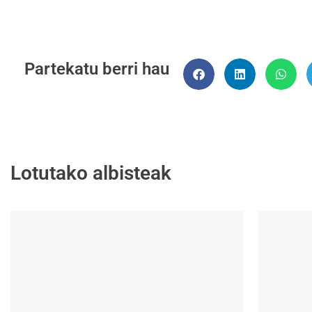
Partekatu berri hau
Lotutako albisteak