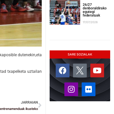
26/27
denboraldirako
egutegi
federatuak
17/07/2026
SARE SOZIALAK
ekaposible dutenekin,eta
tad txapelketa uztailan
JARRAIAN
o entrenamenduak ikusteko