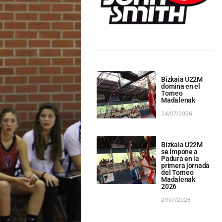
Bizkaia U22M
domina en el
Torneo
Madalenak
24/07/2026
Bizkaia U22M
se impone a
Padura en la
primera jornada
del Torneo
Madalenak
2026
21/07/2026