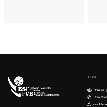
+ BSF
Bizkaiko E
BizkaiaBa
Kirol Medi