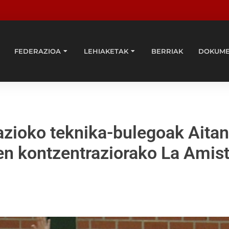
FEDERAZIOA
LEHIAKETAK
BERRIAK
DOKUM
azioko teknika-bulegoak Aita
ken kontzentraziorako La Amis