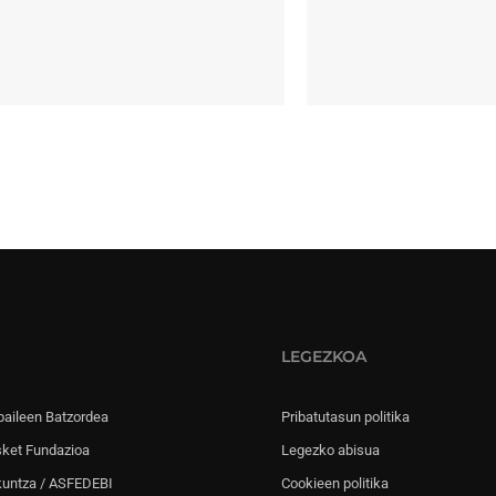
LEGEZKOA
paileen Batzordea
Pribatutasun politika
sket Fundazioa
Legezko abisua
kuntza / ASFEDEBI
Cookieen politika