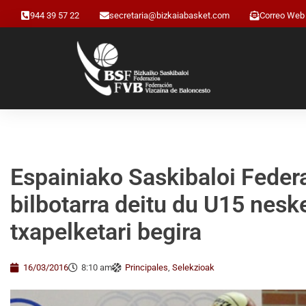
944 39 57 22
secretaria@bizkaiabasket.com
Correo Web
Espainiako Saskibaloi Feder
bilbotarra deitu du U15 nes
txapelketari begira
16/03/2016
8:10 am
Principales
,
Selekzioak