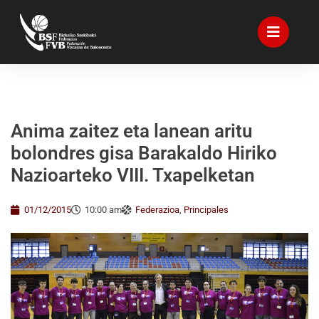
Anima zaitez eta lanean aritu
bolondres gisa Barakaldo Hiriko
Nazioarteko VIII. Txapelketan
01/12/2015
10:00 am
Federazioa
,
Principales