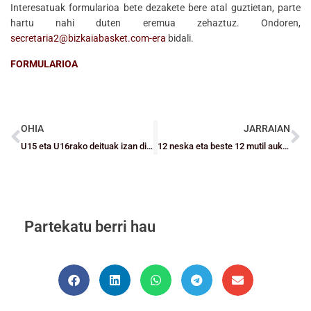
Interesatuak formularioa bete dezakete bere atal guztietan, parte
hartu nahi duten eremua zehaztuz. Ondoren,
secretaria2@bizkaiabasket.com-era
bidali.
FORMULARIOA
OHIA
JARRAIAN
U15 eta U16rako deituak izan dira Aitana Bergara, Jon Aldecoa, Borja Fernández eta Oier Ardanza
12 neska eta beste 12 mutil aukeratu dituzte dagoeneko hautatzaileek Bizkaia aldetik Euskadiko Junior txapelketari begira
Partekatu berri hau