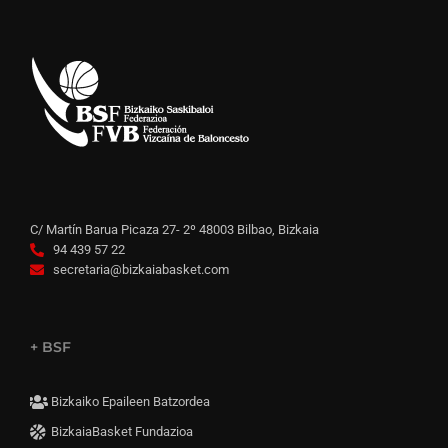
C/ Martín Barua Picaza 27- 2º 48003 Bilbao, Bizkaia
94 439 57 22
secretaria@bizkaiabasket.com
+ BSF
Bizkaiko Epaileen Batzordea
BizkaiaBasket Fundazioa