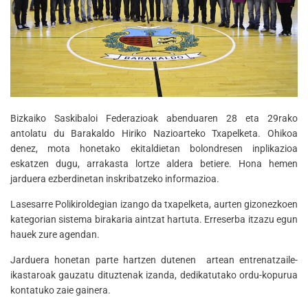
Bizkaiko Saskibaloi Federazioak abenduaren 28 eta 29rako
antolatu du Barakaldo Hiriko Nazioarteko Txapelketa. Ohikoa
denez, mota honetako ekitaldietan bolondresen inplikazioa
eskatzen dugu, arrakasta lortze aldera betiere. Hona hemen
jarduera ezberdinetan inskribatzeko informazioa.
Lasesarre Polikiroldegian izango da txapelketa, aurten gizonezkoen
kategorian sistema birakaria aintzat hartuta. Erreserba itzazu egun
hauek zure agendan.
Jarduera honetan parte hartzen dutenen artean entrenatzaile-
ikastaroak gauzatu dituztenak izanda, dedikatutako ordu-kopurua
kontatuko zaie gainera.