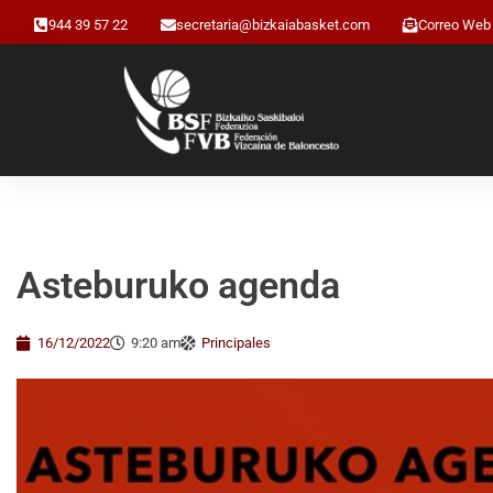
944 39 57 22
secretaria@bizkaiabasket.com
Correo Web
Asteburuko agenda
16/12/2022
9:20 am
Principales