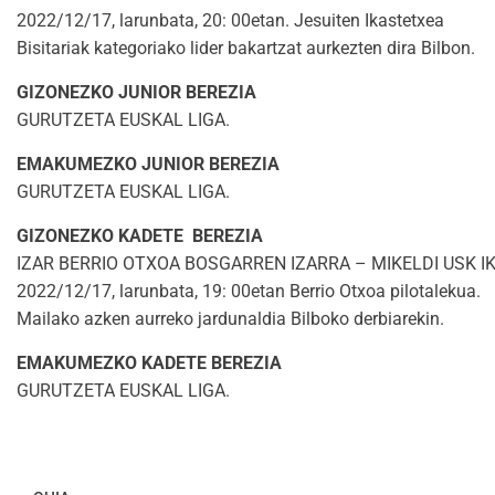
2022/12/17, larunbata, 20: 00etan. Jesuiten Ikastetxea
Bisitariak kategoriako lider bakartzat aurkezten dira Bilbon.
GIZONEZKO JUNIOR BEREZIA
GURUTZETA EUSKAL LIGA.
EMAKUMEZKO JUNIOR BEREZIA
GURUTZETA EUSKAL LIGA.
GIZONEZKO KADETE BEREZIA
IZAR BERRIO OTXOA BOSGARREN IZARRA – MIKELDI USK 
2022/12/17, larunbata, 19: 00etan Berrio Otxoa pilotalekua.
Mailako azken aurreko jardunaldia Bilboko derbiarekin.
EMAKUMEZKO KADETE BEREZIA
GURUTZETA EUSKAL LIGA.