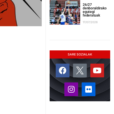
26/27
denboraldirako
egutegi
federatuak
17/07/2026
SARE SOZIALAK