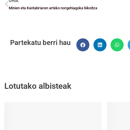
OHIA
Minien eta Kantabriaren arteko norgehiagoka bikoitza
Partekatu berri hau
Lotutako albisteak