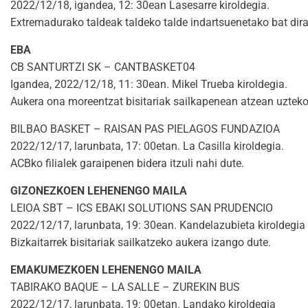
2022/12/18, igandea, 12: 30ean Lasesarre kiroldegia.
Extremadurako taldeak taldeko talde indartsuenetako bat dira
EBA
CB SANTURTZI SK – CANTBASKET04
Igandea, 2022/12/18, 11: 30ean. Mikel Trueba kiroldegia.
Aukera ona moreentzat bisitariak sailkapenean atzean uzteko
BILBAO BASKET – RAISAN PAS PIELAGOS FUNDAZIOA
2022/12/17, larunbata, 17: 00etan. La Casilla kiroldegia.
ACBko filialek garaipenen bidera itzuli nahi dute.
GIZONEZKOEN LEHENENGO MAILA
LEIOA SBT – ICS EBAKI SOLUTIONS SAN PRUDENCIO
2022/12/17, larunbata, 19: 30ean. Kandelazubieta kiroldegia
Bizkaitarrek bisitariak sailkatzeko aukera izango dute.
EMAKUMEZKOEN LEHENENGO MAILA
TABIRAKO BAQUE – LA SALLE – ZUREKIN BUS
2022/12/17, larunbata, 19: 00etan. Landako kiroldegia