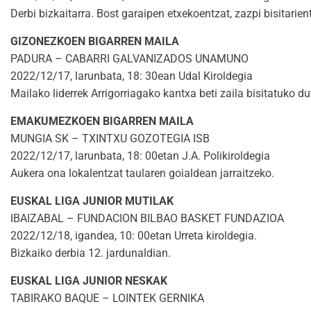
Derbi bizkaitarra. Bost garaipen etxekoentzat, zazpi bisitarien
GIZONEZKOEN BIGARREN MAILA
PADURA – CABARRI GALVANIZADOS UNAMUNO
2022/12/17, larunbata, 18: 30ean Udal Kiroldegia
Mailako liderrek Arrigorriagako kantxa beti zaila bisitatuko du
EMAKUMEZKOEN BIGARREN MAILA
MUNGIA SK – TXINTXU GOZOTEGIA ISB
2022/12/17, larunbata, 18: 00etan J.A. Polikiroldegia
Aukera ona lokalentzat taularen goialdean jarraitzeko.
EUSKAL LIGA JUNIOR MUTILAK
IBAIZABAL – FUNDACION BILBAO BASKET FUNDAZIOA
2022/12/18, igandea, 10: 00etan Urreta kiroldegia.
Bizkaiko derbia 12. jardunaldian.
EUSKAL LIGA JUNIOR NESKAK
TABIRAKO BAQUE – LOINTEK GERNIKA