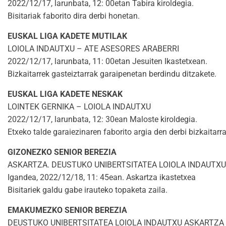
2022/12/17, larunbata, 12: 00etan Tabira kiroldegia.
Bisitariak faborito dira derbi honetan.
EUSKAL LIGA KADETE MUTILAK
LOIOLA INDAUTXU – ATE ASESORES ARABERRI
2022/12/17, larunbata, 11: 00etan Jesuiten Ikastetxean.
Bizkaitarrek gasteiztarrak garaipenetan berdindu ditzakete.
EUSKAL LIGA KADETE NESKAK
LOINTEK GERNIKA – LOIOLA INDAUTXU
2022/12/17, larunbata, 12: 30ean Maloste kiroldegia.
Etxeko talde garaiezinaren faborito argia den derbi bizkaitarra
GIZONEZKO SENIOR BEREZIA
ASKARTZA. DEUSTUKO UNIBERTSITATEA LOIOLA INDAUTXU
Igandea, 2022/12/18, 11: 45ean. Askartza ikastetxea
Bisitariek galdu gabe irauteko topaketa zaila.
EMAKUMEZKO SENIOR BEREZIA
DEUSTUKO UNIBERTSITATEA LOIOLA INDAUTXU ASKARTZA