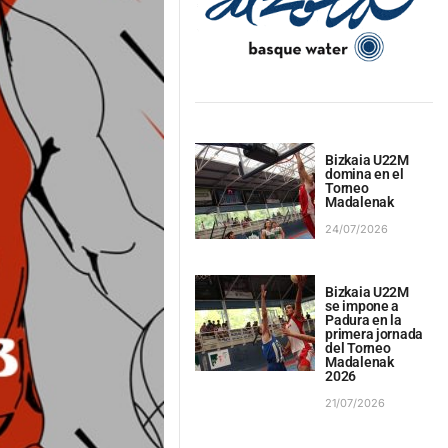
Bizkaia U22M
domina en el
Torneo
Madalenak
24/07/2026
Bizkaia U22M
se impone a
Padura en la
primera jornada
del Torneo
Madalenak
2026
21/07/2026