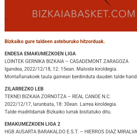
Bizkaiko gure taldeen asteburuko hitzorduak.
ENDESA EMAKUMEZKOEN LIGA
LOINTEK GERNIKA BIZKAIA – CASADEMONT ZARAGOZA
Igandea, 2022/12/18, 12: 15ean. Maloste kiroldegia.
Montañanakoek taula gainean berdinduta dauden talde handi 
ZILARREZKO LEB
TEKNEI BIZKAIA ZORNOTZA – REAL CANOE N.C.
2022/12/17, larunbata, 18: 30ean. Larrea kiroldegia.
Talde madrildarrak Bizkaiko lurrak bisitatuko ditu.
EMAKUMEZKOEN LIGA 2
HGB AUSARTA BARAKALDO E.S.T. – HIERROS DIAZ MIRALV