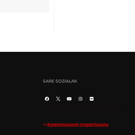
SARE SOZIALAK
⇒
Konpromisoaren irisgarritasuna