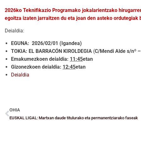
2026ko Teknifikazio Programako jokalarientzako hirugarren
egoitza izaten jarraitzen du eta joan den asteko ordutegiak
Deialdia:
EGUNA: 2026/02/01 (Igand
TOKIA: EL BARRACÓN
KIROLDEGIA
(
C/Mendi Alde s/nº –
Emakumezkoen deialdia:
11:45
etan
Gizonezkoen deialdia:
12:45
etan
Deialdia
OHIA
EUSKAL LIGAL: Martxan daude titulurako eta permanentziarako faseak