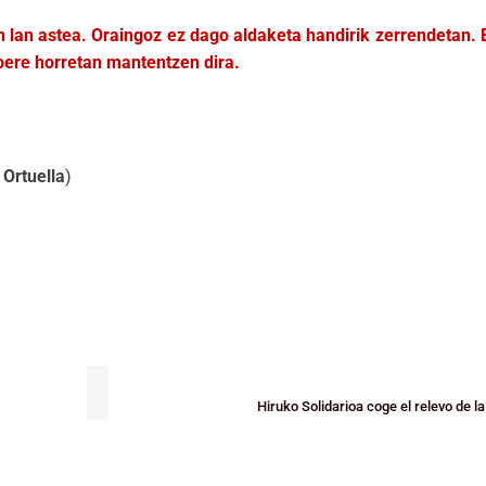
 lan astea. Oraingoz ez dago aldaketa handirik zerrendetan. E
 bere horretan mantentzen dira.
ea)
 Ortuella
)
Hiruko Solidarioa coge el relevo de 