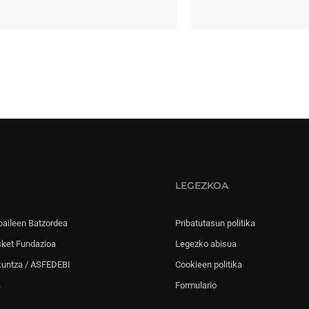
LEGEZKOA
paileen Batzordea
Pribatutasun politika
sket Fundazioa
Legezko abisua
kuntza / ASFEDEBI
Cookieen politika
a
Formulario