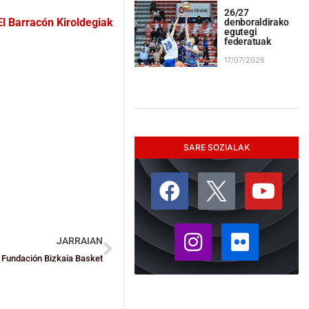
26/27
l Barracón Kiroldegiak
denboraldirako
egutegi
federatuak
17/07/2026
SARE SOZIALAK
JARRAIAN
la Fundación Bizkaia Basket