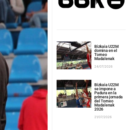
Bizkaia U22M
domina en el
Torneo
Madalenak
24/07/2026
Bizkaia U22M
se impone a
Padura en la
primera jornada
del Torneo
Madalenak
2026
21/07/2026