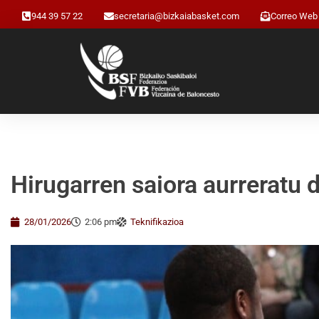
944 39 57 22
secretaria@bizkaiabasket.com
Correo Web
Hirugarren saiora aurreratu 
28/01/2026
2:06 pm
Teknifikazioa