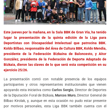
Este jueves por la mañana, en la Sala BBK de Gran Vía, ha tenido
lugar la presentación de la quinta edición de la Liga para
Deportistas con Discapacidad Intelectual que patrocina BBK.
Koldo Bilbao, responsable del Área de Cultura BBK, Koldo Mendia,
presidente de la Federación Bizkaina de Baloncesto, y Aitor
González, presidente de la Federación de Deporte Adaptado de
Bizkaia, dieron las claves de lo que será esta competición en su
ejercicio 25/26.
La presentación contó con notable presencia de los equipos
participantes y otros representantes institucionales que vienen
apoyando esta iniciativa como
Carlos Sergio
, Director de Deportes
de la Diputación Foral de Bizkaia,
Marcos Muro
, Director General de
Bilbao Kirolak, y, aunque en esta ocasión no pudo estar presente
por motivos personales, esta Liga BBK también cuenta con el