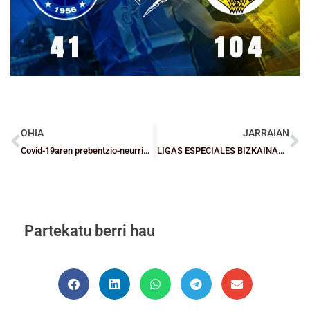
OHIA
JARRAIAN
Covid-19aren prebentzio-neurriak eguneratzea, kirolari dagokionez
LIGAS ESPECIALES BIZKAINAS: El Getxo cierra su pase a los cruces de LV en la penúltima jornada
Partekatu berri hau