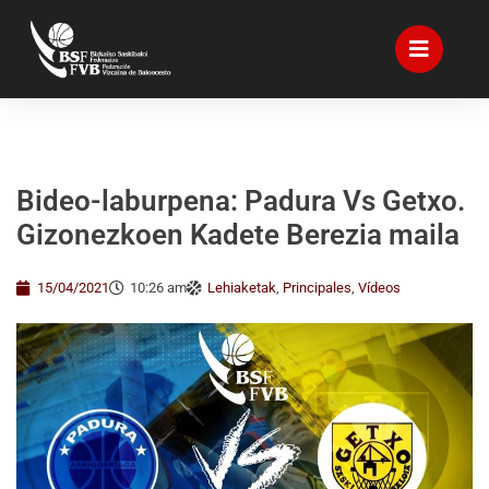
Bideo-laburpena: Padura Vs Getxo.
Gizonezkoen Kadete Berezia maila
15/04/2021
10:26 am
Lehiaketak
,
Principales
,
Vídeos