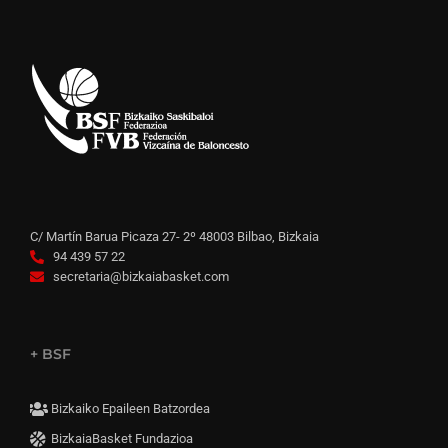
C/ Martín Barua Picaza 27- 2º 48003 Bilbao, Bizkaia
94 439 57 22
secretaria@bizkaiabasket.com
+ BSF
Bizkaiko Epaileen Batzordea
BizkaiaBasket Fundazioa