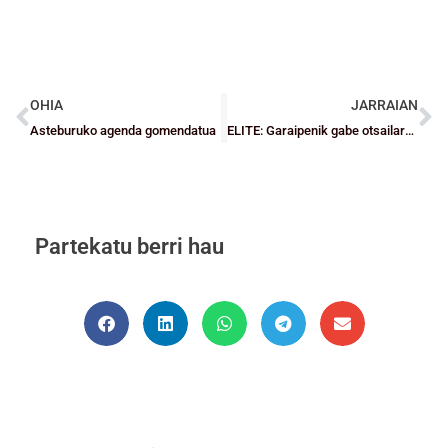
OHIA
JARRAIAN
Asteburuko agenda gomendatua
ELITE: Garaipenik gabe otsailaren azken asteburuan
Partekatu berri hau