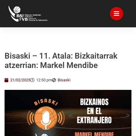
Bisaski – 11. Atala: Bizkaitarrak
atzerrian: Markel Mendibe
21/02/2025
12:50 pm
Bisaski