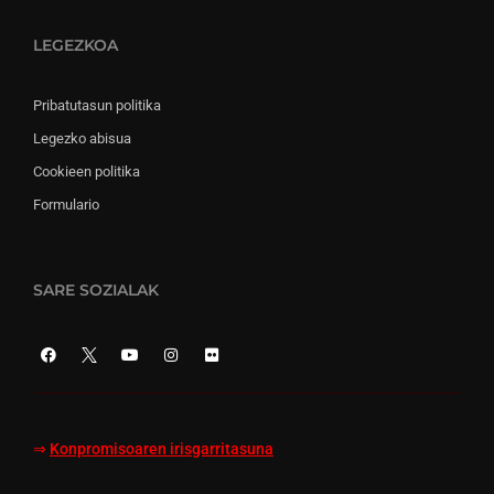
LEGEZKOA
Pribatutasun politika
Legezko abisua
Cookieen politika
Formulario
SARE SOZIALAK
⇒
Konpromisoaren irisgarritasuna