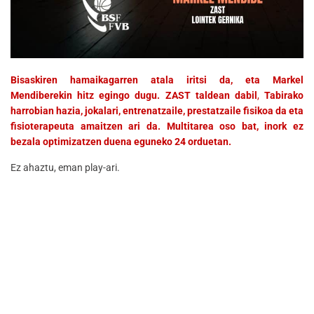
Bisaskiren hamaikagarren atala iritsi da, eta Markel
Mendiberekin hitz egingo dugu.
ZAST taldean dabil
,
Tabirako
harrobian hazia, jokalari, entrenatzaile, prestatzaile fisikoa da eta
fisioterapeuta amaitzen ari da. Multitarea oso bat, inork ez
bezala optimizatzen duena eguneko 24 orduetan.
Ez ahaztu, eman play-ari.