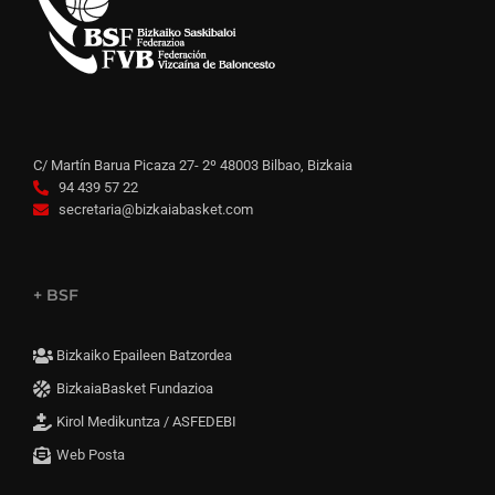
C/ Martín Barua Picaza 27- 2º 48003 Bilbao, Bizkaia
94 439 57 22
secretaria@bizkaiabasket.com
+ BSF
Bizkaiko Epaileen Batzordea
BizkaiaBasket Fundazioa
Kirol Medikuntza / ASFEDEBI
Web Posta