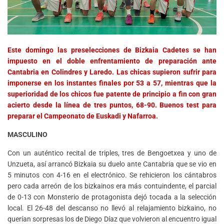
Este domingo las preselecciones de Bizkaia Cadetes se han
impuesto en el doble enfrentamiento de preparación ante
Cantabria en Colindres y Laredo. Las chicas supieron sufrir para
imponerse en los instantes finales por 53 a 57, mientras que la
superioridad de los chicos fue patente de principio a fin con gran
acierto desde la línea de tres puntos, 68-90. Buenos test para
preparar el Campeonato de Euskadi y Nafarroa.
MASCULINO
Con un auténtico recital de triples, tres de Bengoetxea y uno de
Unzueta, así arrancó Bizkaia su duelo ante Cantabria que se vio en
5 minutos con 4-16 en el electrónico. Se rehicieron los cántabros
pero cada arreón de los bizkainos era más contuindente, el parcial
de 0-13 con Monsterio de protagonista dejó tocada a la selección
local. El 26-48 del descanso no llevó al relajamiento bizkaino, no
querían sorpresas los de Diego Díaz que volvieron al encuentro igual