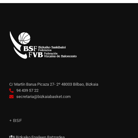
C/ Martín Barua Picaza 27- 2º 48003 Bilbao, Bizkaia
94 439 57 22
secretaria@bizkaiabasket.com
+ BSF
Bizkaiko Epaileen Batzordea