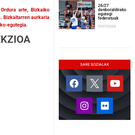
26/27
Ordura arte, Bizkaiko
denboraldirako
egutegi
. Bizkaitarren aurkaria
federatuak
oko-egutegia.
17/07/2026
EKZIOA
SARE SOZIALAK