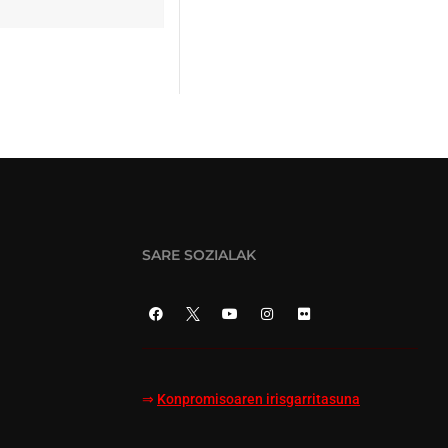
SARE SOZIALAK
⇒
Konpromisoaren irisgarritasuna