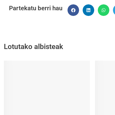
Partekatu berri hau
Lotutako albisteak