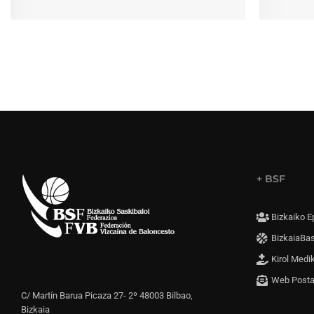
+ BSF
Bizkaiko E
BizkaiaBa
Kirol Medi
Web Post
C/ Martín Barua Picaza 27- 2º 48003 Bilbao,
Bizkaia