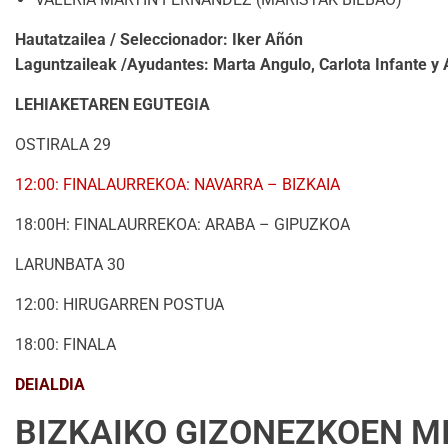
Hautatzailea / Seleccionador: Iker Añón
Laguntzaileak /Ayudantes: Marta Angulo, Carlota Infante y
LEHIAKETAREN EGUTEGIA
OSTIRALA 29
12:00: FINALAURREKOA: NAVARRA – BIZKAIA
18:00H: FINALAURREKOA: ARABA – GIPUZKOA
LARUNBATA 30
12:00: HIRUGARREN POSTUA
18:00: FINALA
DEIALDIA
BIZKAIKO GIZONEZKOEN M