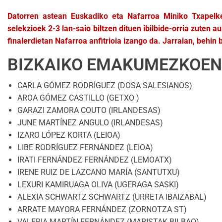
Datorren astean Euskadiko eta Nafarroa Miniko Txapelket
selekzioek 2-3 lan-saio biltzen dituen ibilbide-orria zuten
finalerdietan Nafarroa anfitrioia izango da. Jarraian, behin
BIZKAIKO EMAKUMEZKOEN 
CARLA GÓMEZ RODRÍGUEZ (DOSA SALESIANOS)
AROA GÓMEZ CASTILLO (GETXO )
GARAZI ZAMORA COUTO (IRLANDESAS)
JUNE MARTÍNEZ ANGULO (IRLANDESAS)
IZARO LÓPEZ KORTA (LEIOA)
LIBE RODRÍGUEZ FERNÁNDEZ (LEIOA)
IRATI FERNÁNDEZ FERNÁNDEZ (LEMOATX)
IRENE RUIZ DE LAZCANO MARÍA (SANTUTXU)
LEXURI KAMIRUAGA OLIVA (UGERAGA SASKI)
ALEXIA SCHWARTZ SCHWARTZ (URRETA IBAIZABAL)
ARRATE MAYORA FERNÁNDEZ (ZORNOTZA ST)
VALERIA MARTÍN FERNÁNDEZ (MARISTAK BILBAO)