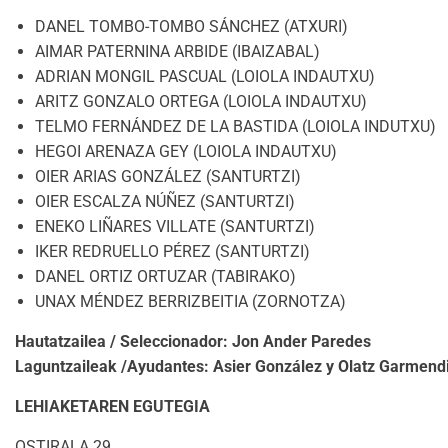
DANEL TOMBO-TOMBO SÁNCHEZ (ATXURI)
AIMAR PATERNINA ARBIDE (IBAIZABAL)
ADRIAN MONGIL PASCUAL (LOIOLA INDAUTXU)
ARITZ GONZALO ORTEGA (LOIOLA INDAUTXU)
TELMO FERNÁNDEZ DE LA BASTIDA (LOIOLA INDUTXU)
HEGOI ARENAZA GEY (LOIOLA INDAUTXU)
OIER ARIAS GONZÁLEZ (SANTURTZI)
OIER ESCALZA NÚÑEZ (SANTURTZI)
ENEKO LIÑARES VILLATE (SANTURTZI)
IKER REDRUELLO PÉREZ (SANTURTZI)
DANEL ORTIZ ORTUZAR (TABIRAKO)
UNAX MÉNDEZ BERRIZBEITIA (ZORNOTZA)
Hautatzailea / Seleccionador: Jon Ander Paredes
Laguntzaileak /Ayudantes: Asier González y Olatz Garmend
LEHIAKETAREN EGUTEGIA
OSTIRALA 29