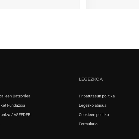
LEGEZKOA
paileen Batzordea
Pribatutasun politika
sket Fundazioa
Legezko abisua
kuntza / ASFEDEBI
Cookieen politika
a
Formulario