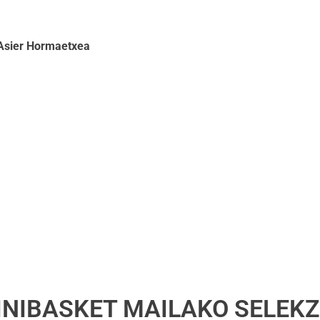
 Asier Hormaetxea
INIBASKET MAILAKO SELEKZ