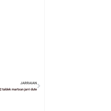
JARRAIAN
 taldek martxan jarri dute