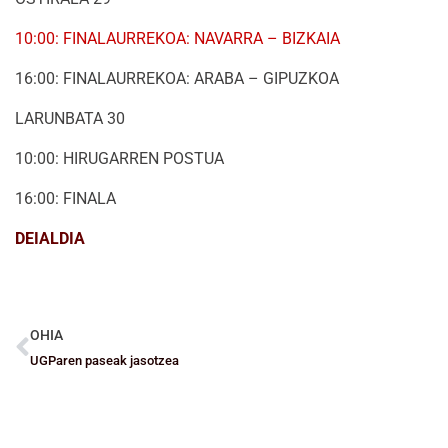
10:00: FINALAURREKOA: NAVARRA – BIZKAIA
16:00: FINALAURREKOA: ARABA – GIPUZKOA
LARUNBATA 30
10:00: HIRUGARREN POSTUA
16:00: FINALA
DEIALDIA
OHIA
UGParen paseak jasotzea