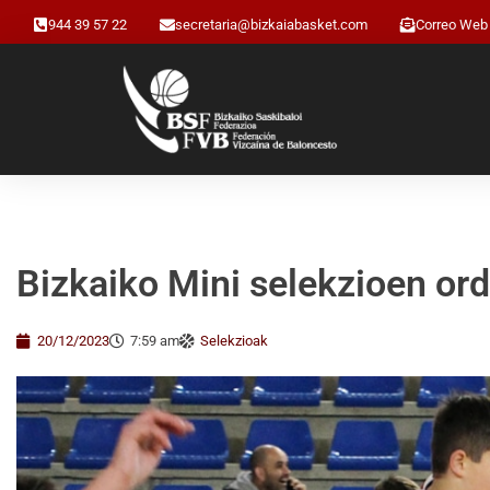
944 39 57 22
secretaria@bizkaiabasket.com
Correo Web
Bizkaiko Mini selekzioen ord
20/12/2023
7:59 am
Selekzioak