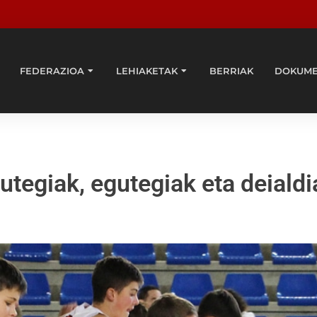
FEDERAZIOA
LEHIAKETAK
BERRIAK
DOKUM
utegiak, egutegiak eta deialdi