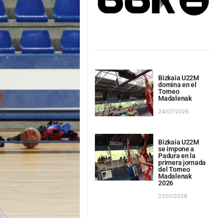
Bizkaia U22M
domina en el
Torneo
Madalenak
24/07/2026
Bizkaia U22M
se impone a
Padura en la
primera jornada
del Torneo
Madalenak
2026
21/07/2026