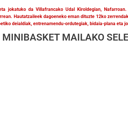
a jokatuko da Villafrancako Udal Kiroldegian, Nafarroan. 
 aurrean. Hautatzaileek dagoeneko eman dituzte 12ko zerrendak
 betiko deialdiak, entrenamendu-ordutegiak, bidaia-plana eta j
MINIBASKET MAILAKO SEL