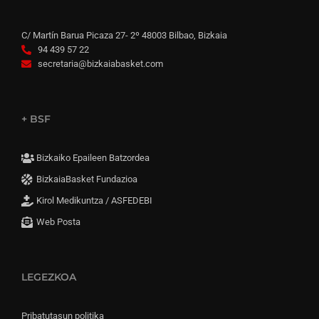
C/ Martín Barua Picaza 27- 2º 48003 Bilbao, Bizkaia
94 439 57 22
secretaria@bizkaiabasket.com
+ BSF
Bizkaiko Epaileen Batzordea
BizkaiaBasket Fundazioa
Kirol Medikuntza / ASFEDEBI
Web Posta
LEGEZKOA
Pribatutasun politika