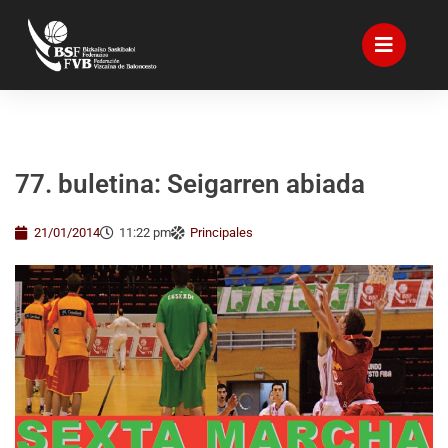
77. buletina: Seigarren abiada
21/01/2014
11:22 pm
Principales