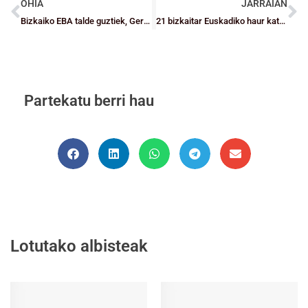
OHIA
JARRAIAN
Bizkaiko EBA talde guztiek, Gernika Bizkaiak eta Bilbao Basketek asteburu honetan irabazi dute
21 bizkaitar Euskadiko haur kategoriako eta mini selekzioetan
Partekatu berri hau
Lotutako albisteak