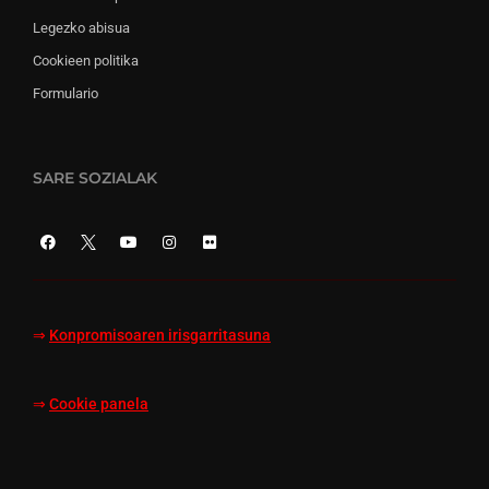
Legezko abisua
Cookieen politika
Formulario
SARE SOZIALAK
⇒
Konpromisoaren irisgarritasuna
⇒
Cookie panela