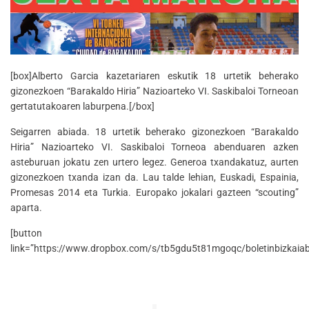
[box]Alberto Garcia kazetariaren eskutik 18 urtetik beherako
gizonezkoen “Barakaldo Hiria” Nazioarteko VI. Saskibaloi Torneoan
gertatutakoaren laburpena.[/box]
Seigarren abiada. 18 urtetik beherako gizonezkoen “Barakaldo
Hiria” Nazioarteko VI. Saskibaloi Torneoa abenduaren azken
asteburuan jokatu zen urtero legez. Generoa txandakatuz, aurten
gizonezkoen txanda izan da. Lau talde lehian, Euskadi, Espainia,
Promesas 2014 eta Turkia. Europako jokalari gazteen “scouting”
aparta.
[button
link=”https://www.dropbox.com/s/tb5gdu5t81mgoqc/boletinbizkaiab