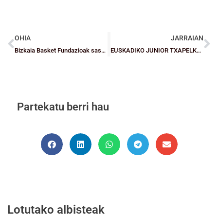
OHIA
JARRAIAN
Bizkaia Basket Fundazioak saskibaloiko afaririk solidarioena ospatu zuen
EUSKADIKO JUNIOR TXAPELKETA: Egutegia
Partekatu berri hau
Lotutako albisteak