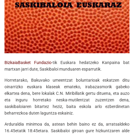
BizkaiaBasket Fundazio
-tik Euskara hedatzeko Kanpaina bat
martxan jarri dute, Saskibaloi munduaren esparrutik.
Horretarako, Bakuvako umeentzat boluntarioak eskatzen ditu
oinarrizko euskara klaseak emateko, irabazasmorik gabeko
elkartea dena, bere lokalak C.N. Miribillatik gertu dituena, eta auzo
eta inguru horretako neska-mutilentzat zuzentzen dena,
saskibaloiaren bitartez heziz, baita eskola arlo ezberdinetan
beharrezkoa duten laguntza eskainiz.
Arduraldia minimoa da, astean behin baino ez da, arratsaldeko
16.45etatik 18:45etara. Saskibaloi giroan gure hizkuntzaren alde