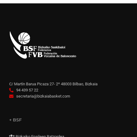
C/ Martín Barua Picaza 27- 2º 48003 Bilbao, Bizkaia
94 439 57 22
secretaria@bizkaiabasket.com
+ BSF
Bizkaiko Epaileen Batzordea