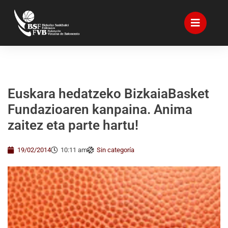
Euskara hedatzeko BizkaiaBasket
Fundazioaren kanpaina. Anima
zaitez eta parte hartu!
19/02/2014
10:11 am
Sin categoría