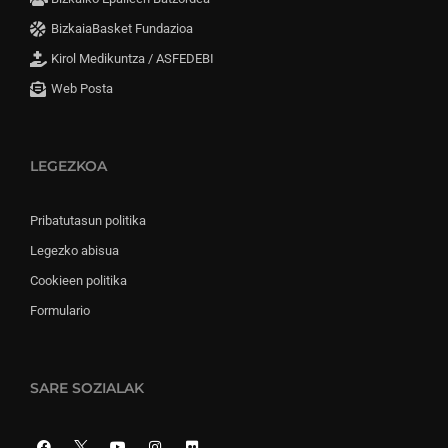
BizkaiaBasket Fundazioa
Kirol Medikuntza / ASFEDEBI
Web Posta
LEGEZKOA
Pribatutasun politika
Legezko abisua
Cookieen politika
Formulario
SARE SOZIALAK