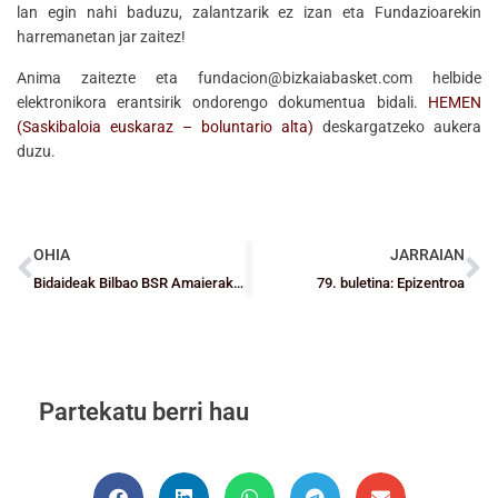
lan egin nahi baduzu, zalantzarik ez izan eta Fundazioarekin
harremanetan jar zaitez!
Anima zaitezte eta fundacion@bizkaiabasket.com helbide
elektronikora erantsirik ondorengo dokumentua bidali.
HEMEN
(Saskibaloia euskaraz – boluntario alta)
deskargatzeko aukera
duzu.
OHIA
JARRAIAN
Bidaideak Bilbao BSR Amaierako Fasean ezin hobeto dabil
79. buletina: Epizentroa
Partekatu berri hau