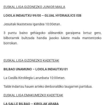
EUSKAL LIGA GIZONEZKO JUNIOR MAILA
LOIOLA INDAUTXU 99/00 – GLUAL HYDRAULICS ISB
Jesuitak Ikastetxea Igandea 10:00etan.
3 puntu baino gehiagoko aldearekin garaipena lortuz gero,
bilbotarrek bultzada handia jasoko lukete maila mantentzeko
borrokan.
EUSKAL LIGA GIZONEZKO KADETEAK
BILBAO UNAMUNO – LOIOLA INDAUTXU 01
La Casilla Kiroldegia Larunbata 10:00etan.
Talde indartsu hauen arteko denboraldiko laugarren partidua.
EUSKAL LIGA EMAKUMEZKO KADETEAK
LA SALLE BILBAO – KIROLAK ARABA