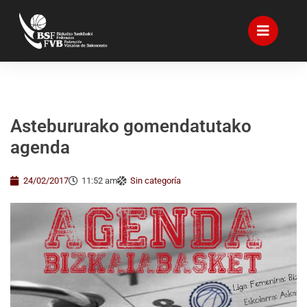
Astebururako gomendatutako
agenda
24/02/2017
11:52 am
Sin categoría