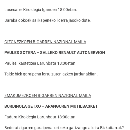
Lasesarre Kiroldegia Igandea 18:00etan.
Barakaldokoek sailkapeneko liderra jasoko dute.
GIZONEZKOEN BIGARREN NAZIONAL MAILA
PAULES SOTERA – SALLEKO RENAULT AUTONERVION
Paules Ikastetxea Larunbata 18:00etan
Talde biek garaipena lortu zuten azken jardunaldian.
EMAKUMEZKOEN BIGARREN NAZIONAL MAILA
BURDINOLA GETXO – ARANGUREN MUTILBASKET
Fadura Kiroldegia Larunbata 18:00etan.
Bederatzigarren garaipena lortzeko gai izango al dira Bizkaitarrak?