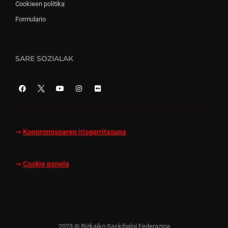
Cookieen politika
Formulario
SARE SOZIALAK
⇒
Konpromisoaren irisgarritasuna
⇒
Cookie panela
2023 © Bizkaiko Saskibaloi Federazioa