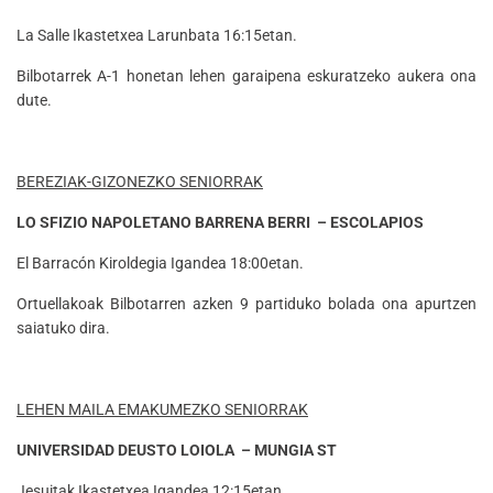
La Salle Ikastetxea Larunbata 16:15etan.
Bilbotarrek A-1 honetan lehen garaipena eskuratzeko aukera ona
dute.
BEREZIAK-GIZONEZKO SENIORRAK
LO SFIZIO NAPOLETANO BARRENA BERRI – ESCOLAPIOS
El Barracón Kiroldegia Igandea 18:00etan.
Ortuellakoak Bilbotarren azken 9 partiduko bolada ona apurtzen
saiatuko dira.
LEHEN MAILA EMAKUMEZKO SENIORRAK
UNIVERSIDAD DEUSTO LOIOLA – MUNGIA ST
Jesuitak Ikastetxea Igandea 12:15etan.