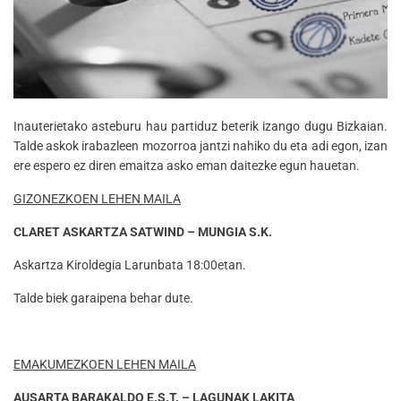
Inauterietako asteburu hau partiduz beterik izango dugu Bizkaian.
Talde askok irabazleen mozorroa jantzi nahiko du eta adi egon, izan
ere espero ez diren emaitza asko eman daitezke egun hauetan.
GIZONEZKOEN LEHEN MAILA
CLARET ASKARTZA SATWIND – MUNGIA S.K.
Askartza Kiroldegia Larunbata 18:00etan.
Talde biek garaipena behar dute.
EMAKUMEZKOEN LEHEN MAILA
AUSARTA BARAKALDO E.S.T. – LAGUNAK LAKITA