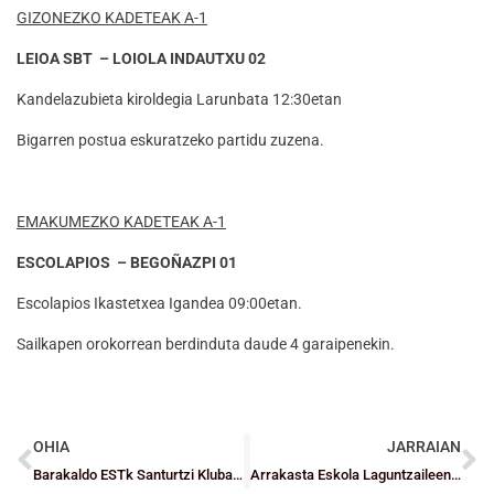
GIZONEZKO KADETEAK A-1
LEIOA SBT – LOIOLA INDAUTXU 02
Kandelazubieta kiroldegia Larunbata 12:30etan
Bigarren postua eskuratzeko partidu zuzena.
EMAKUMEZKO KADETEAK A-1
ESCOLAPIOS – BEGOÑAZPI 01
Escolapios Ikastetxea Igandea 09:00etan.
Sailkapen orokorrean berdinduta daude 4 garaipenekin.
OHIA
JARRAIAN
Barakaldo ESTk Santurtzi Kluba omenduko du bere 30. Urteurrenean
Arrakasta Eskola Laguntzaileen formakuntza jardunaldietan