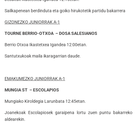
Sailkapenean berdinduta eta goiko hirukotetik partidu bakarrera
GIZONEZKO JUNIORRAK A-1
TOURNE BERRIO-OTXOA – DOSA SALESIANOS
Berrio Otxoa Ikastetxea Igandea 12:00etan.
Santutxukoak maila ikaragarrian daude.
EMAKUMEZKO JUNIORRAK A-1
MUNGIA ST – ESCOLAPIOS
Mungiako Kiroldegia Larunbata 12:45etan.
Joanekoak Escolapiosek garaipena lortu zuen puntu bakarreko
aldearekin.