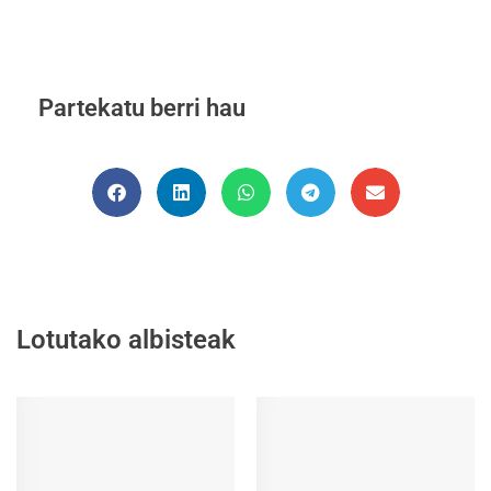
Partekatu berri hau
Lotutako albisteak