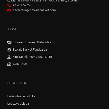
C/ Martín Barua Picaza 27- 2º 48003 Bilbao, Bizkaia
94 439 57 22
secretaria@bizkaiabasket.com
+ BSF
Bizkaiko Epaileen Batzordea
BizkaiaBasket Fundazioa
Kirol Medikuntza / ASFEDEBI
Web Posta
LEGEZKOA
Pribatutasun politika
Legezko abisua