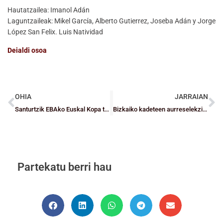
Hautatzailea: Imanol Adán
Laguntzaileak: Mikel García, Alberto Gutierrez, Joseba Adán y Jorge
López San Felix. Luis Natividad
Deialdi osoa
OHIA
JARRAIAN
Santurtzik EBAko Euskal Kopa titulua berriz ere lortzea dauka helburu
Bizkaiko kadeteen aurreselekzioak berriz ere lanean
Partekatu berri hau