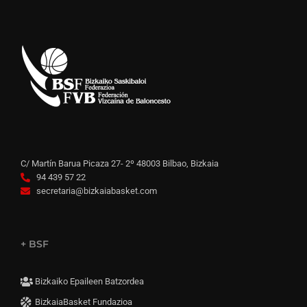
C/ Martín Barua Picaza 27- 2º 48003 Bilbao, Bizkaia
94 439 57 22
secretaria@bizkaiabasket.com
+ BSF
Bizkaiko Epaileen Batzordea
BizkaiaBasket Fundazioa