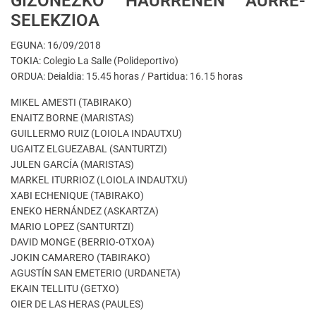
GIZONEZKO HAURRENEN AURRE-
SELEKZIOA
EGUNA: 16/09/2018
TOKIA: Colegio La Salle (Polideportivo)
ORDUA: Deialdia: 15.45 horas / Partidua: 16.15 horas
MIKEL AMESTI (TABIRAKO)
ENAITZ BORNE (MARISTAS)
GUILLERMO RUIZ (LOIOLA INDAUTXU)
UGAITZ ELGUEZABAL (SANTURTZI)
JULEN GARCÍA (MARISTAS)
MARKEL ITURRIOZ (LOIOLA INDAUTXU)
XABI ECHENIQUE (TABIRAKO)
ENEKO HERNÁNDEZ (ASKARTZA)
MARIO LOPEZ (SANTURTZI)
DAVID MONGE (BERRIO-OTXOA)
JOKIN CAMARERO (TABIRAKO)
AGUSTÍN SAN EMETERIO (URDANETA)
EKAIN TELLITU (GETXO)
OIER DE LAS HERAS (PAULES)