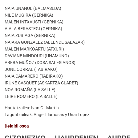
NAIA UNANUE (BALMASEDA)
NILE MUGIRA (GERNIKA)
MALEN INTXAUSTI (GERNIKA)
AIALA BERASTEGI (GERNIKA)
NAIA ZUBIAGA (GERNIKA)
NAIARA GONZÁLEZ (ALLENDE SALAZAR)
MALEN MARKOARTU (ATXURI)
DAVIANE MINDOUDI (UNAMUNO)
ABEBA MUÑOZ (DOSA SALESIANOS)
JONE CORRAL (TABIRAKO)
NAIA CAMARERO (TABIRAKO)
IRUNE CASQUET (ASKARTZA CLARET)
NOA ROMAÑA (LA SALLE)
LEIRE ROMERO (LA SALLE)
Hautatzailea: Ivan Gil Martín
Laguntzaileak: Angel Llamosas y Unai López
Deialdi osoa