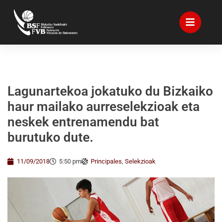
Lagunartekoa jokatuko du Bizkaiko
haur mailako aurreselekzioak eta
neskek entrenamendu bat
burutuko dute.
11/09/2018
5:50 pm
Principales
,
Selekzioak