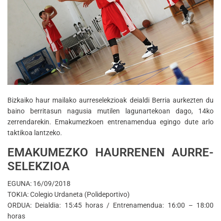
Bizkaiko haur mailako aurreselekzioak deialdi Berria aurkezten du
baino berritasun nagusia mutilen lagunartekoan dago, 14ko
zerrendarekin. Emakumezkoen entrenamendua egingo dute arlo
taktikoa lantzeko.
EMAKUMEZKO HAURRENEN AURRE-
SELEKZIOA
EGUNA: 16/09/2018
TOKIA: Colegio Urdaneta (Polideportivo)
ORDUA: Deialdia: 15:45 horas / Entrenamendua: 16:00 – 18:00
horas